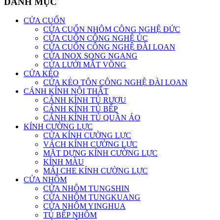
DANH MỤC
CỬA CUỐN
CỬA CUỐN NHÔM CÔNG NGHỆ ĐỨC
CỬA CUỐN CÔNG NGHỆ ÚC
CỬA CUỐN CÔNG NGHỆ ĐÀI LOAN
CỬA INOX SONG NGANG
CỬA LƯỚI MẮT VÕNG
CỬA KÉO
CỬA KÉO TÔN CÔNG NGHỆ ĐÀI LOAN
CÁNH KÍNH NỘI THẤT
CÁNH KÍNH TỦ RƯỢU
CÁNH KÍNH TỦ BẾP
CÁNH KÍNH TỦ QUẦN ÁO
KÍNH CƯỜNG LỰC
CỬA KÍNH CƯỜNG LỰC
VÁCH KÍNH CƯỜNG LỰC
MẶT DỰNG KÍNH CƯỜNG LỰC
KÍNH MÀU
MÁI CHE KÍNH CƯỜNG LỰC
CỬA NHÔM
CỬA NHÔM TUNGSHIN
CỬA NHÔM TUNGKUANG
CỬA NHÔM YINGHUA
TỦ BẾP NHÔM