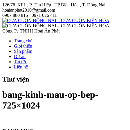
126/76 ,KP1 , P. Tân Hiệp , TP Biên Hòa , T. Đồng Nai
hoaianphat2010@gmail.com
0907 880 816 - 0971 026 411
Công Ty TNHH Hoài Ân Phát
Trang chủ
Giới thiệu
Sản phẩm
Dự án
Tin tức
Liên hệ
Thư viện
bang-kinh-mau-op-bep-
725×1024