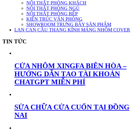
NỘI THẤT PHÒNG KHÁCH
NỘI THẤT PHÒNG NGỦ
NỘI THẤT PHÒNG BẾP
KIẾN TRÚC VĂN PHÒNG
SHOWROOM TRƯNG BÀY SẢN PHẨM
LAN CAN CẦU THANG KÍNH MÁNG NHÔM COVER
TIN TỨC
CỬA NHÔM XINGFA BIÊN HÒA –
HƯỚNG DẪN TẠO TÀI KHOẢN
CHATGPT MIỄN PHÍ
SỬA CHỮA CỬA CUỐN TẠI ĐỒNG
NAI