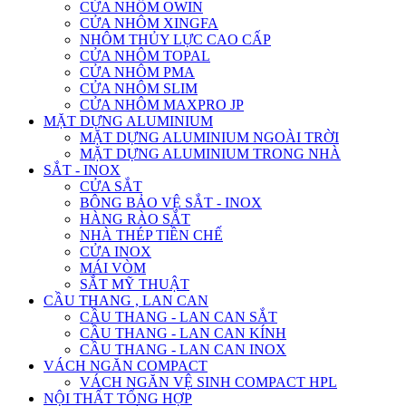
CỬA NHÔM OWIN
CỬA NHÔM XINGFA
NHÔM THỦY LỰC CAO CẤP
CỬA NHÔM TOPAL
CỬA NHÔM PMA
CỬA NHÔM SLIM
CỬA NHÔM MAXPRO JP
MẶT DỰNG ALUMINIUM
MẶT DỰNG ALUMINIUM NGOÀI TRỜI
MẶT DỰNG ALUMINIUM TRONG NHÀ
SẮT - INOX
CỬA SẮT
BÔNG BẢO VỆ SẮT - INOX
HÀNG RÀO SẮT
NHÀ THÉP TIỀN CHẾ
CỬA INOX
MÁI VÒM
SẮT MỸ THUẬT
CẦU THANG , LAN CAN
CẦU THANG - LAN CAN SẮT
CẦU THANG - LAN CAN KÍNH
CẦU THANG - LAN CAN INOX
VÁCH NGĂN COMPACT
VÁCH NGĂN VỆ SINH COMPACT HPL
NỘI THẤT TỔNG HỢP