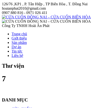
126/76 ,KP1 , P. Tân Hiệp , TP Biên Hòa , T. Đồng Nai
hoaianphat2010@gmail.com
0907 880 816 - 0971 026 411
Công Ty TNHH Hoài Ân Phát
Trang chủ
Giới thiệu
Sản phẩm
Dự án
Tin tức
Liên hệ
Thư viện
7
DANH MỤC