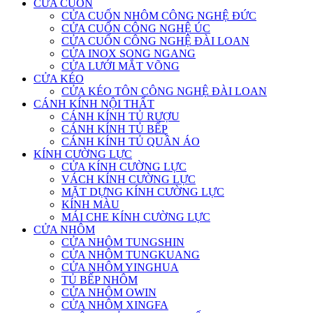
CỬA CUỐN
CỬA CUỐN NHÔM CÔNG NGHỆ ĐỨC
CỬA CUỐN CÔNG NGHỆ ÚC
CỬA CUỐN CÔNG NGHỆ ĐÀI LOAN
CỬA INOX SONG NGANG
CỬA LƯỚI MẮT VÕNG
CỬA KÉO
CỬA KÉO TÔN CÔNG NGHỆ ĐÀI LOAN
CÁNH KÍNH NỘI THẤT
CÁNH KÍNH TỦ RƯỢU
CÁNH KÍNH TỦ BẾP
CÁNH KÍNH TỦ QUẦN ÁO
KÍNH CƯỜNG LỰC
CỬA KÍNH CƯỜNG LỰC
VÁCH KÍNH CƯỜNG LỰC
MẶT DỰNG KÍNH CƯỜNG LỰC
KÍNH MÀU
MÁI CHE KÍNH CƯỜNG LỰC
CỬA NHÔM
CỬA NHÔM TUNGSHIN
CỬA NHÔM TUNGKUANG
CỬA NHÔM YINGHUA
TỦ BẾP NHÔM
CỬA NHÔM OWIN
CỬA NHÔM XINGFA