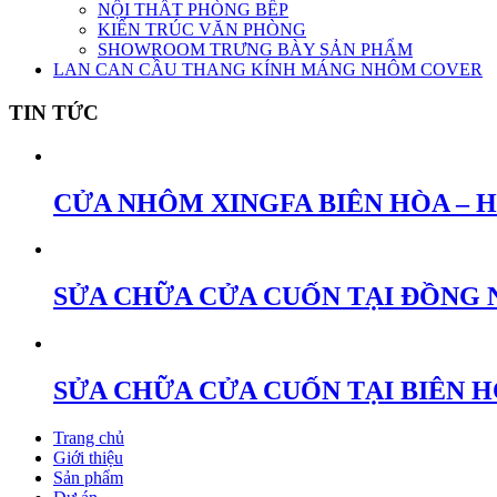
NỘI THẤT PHÒNG BẾP
KIẾN TRÚC VĂN PHÒNG
SHOWROOM TRƯNG BÀY SẢN PHẨM
LAN CAN CẦU THANG KÍNH MÁNG NHÔM COVER
TIN TỨC
CỬA NHÔM XINGFA BIÊN HÒA – 
SỬA CHỮA CỬA CUỐN TẠI ĐỒNG 
SỬA CHỮA CỬA CUỐN TẠI BIÊN 
Trang chủ
Giới thiệu
Sản phẩm