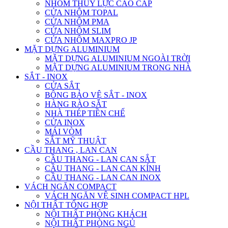
NHÔM THỦY LỰC CAO CẤP
CỬA NHÔM TOPAL
CỬA NHÔM PMA
CỬA NHÔM SLIM
CỬA NHÔM MAXPRO JP
MẶT DỰNG ALUMINIUM
MẶT DỰNG ALUMINIUM NGOÀI TRỜI
MẶT DỰNG ALUMINIUM TRONG NHÀ
SẮT - INOX
CỬA SẮT
BÔNG BẢO VỆ SẮT - INOX
HÀNG RÀO SẮT
NHÀ THÉP TIỀN CHẾ
CỬA INOX
MÁI VÒM
SẮT MỸ THUẬT
CẦU THANG , LAN CAN
CẦU THANG - LAN CAN SẮT
CẦU THANG - LAN CAN KÍNH
CẦU THANG - LAN CAN INOX
VÁCH NGĂN COMPACT
VÁCH NGĂN VỆ SINH COMPACT HPL
NỘI THẤT TỔNG HỢP
NỘI THẤT PHÒNG KHÁCH
NỘI THẤT PHÒNG NGỦ