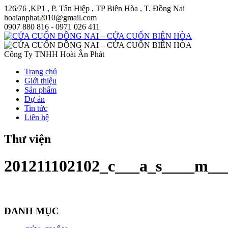
126/76 ,KP1 , P. Tân Hiệp , TP Biên Hòa , T. Đồng Nai
hoaianphat2010@gmail.com
0907 880 816 - 0971 026 411
Công Ty TNHH Hoài Ân Phát
Trang chủ
Giới thiệu
Sản phẩm
Dự án
Tin tức
Liên hệ
Thư viện
201211102102_c___a_s____m__
DANH MỤC