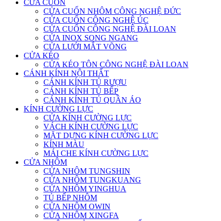
CỬA CUỐN
CỬA CUỐN NHÔM CÔNG NGHỆ ĐỨC
CỬA CUỐN CÔNG NGHỆ ÚC
CỬA CUỐN CÔNG NGHỆ ĐÀI LOAN
CỬA INOX SONG NGANG
CỬA LƯỚI MẮT VÕNG
CỬA KÉO
CỬA KÉO TÔN CÔNG NGHỆ ĐÀI LOAN
CÁNH KÍNH NỘI THẤT
CÁNH KÍNH TỦ RƯỢU
CÁNH KÍNH TỦ BẾP
CÁNH KÍNH TỦ QUẦN ÁO
KÍNH CƯỜNG LỰC
CỬA KÍNH CƯỜNG LỰC
VÁCH KÍNH CƯỜNG LỰC
MẶT DỰNG KÍNH CƯỜNG LỰC
KÍNH MÀU
MÁI CHE KÍNH CƯỜNG LỰC
CỬA NHÔM
CỬA NHÔM TUNGSHIN
CỬA NHÔM TUNGKUANG
CỬA NHÔM YINGHUA
TỦ BẾP NHÔM
CỬA NHÔM OWIN
CỬA NHÔM XINGFA