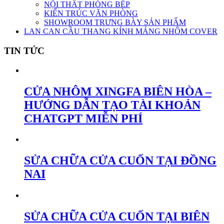
NỘI THẤT PHÒNG BẾP
KIẾN TRÚC VĂN PHÒNG
SHOWROOM TRƯNG BÀY SẢN PHẨM
LAN CAN CẦU THANG KÍNH MÁNG NHÔM COVER
TIN TỨC
CỬA NHÔM XINGFA BIÊN HÒA –
HƯỚNG DẪN TẠO TÀI KHOẢN
CHATGPT MIỄN PHÍ
SỬA CHỮA CỬA CUỐN TẠI ĐỒNG
NAI
SỬA CHỮA CỬA CUỐN TẠI BIÊN