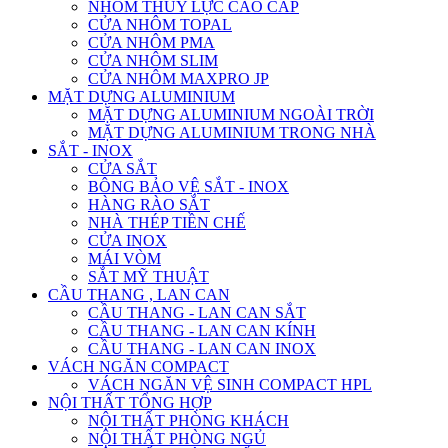
NHÔM THỦY LỰC CAO CẤP
CỬA NHÔM TOPAL
CỬA NHÔM PMA
CỬA NHÔM SLIM
CỬA NHÔM MAXPRO JP
MẶT DỰNG ALUMINIUM
MẶT DỰNG ALUMINIUM NGOÀI TRỜI
MẶT DỰNG ALUMINIUM TRONG NHÀ
SẮT - INOX
CỬA SẮT
BÔNG BẢO VỆ SẮT - INOX
HÀNG RÀO SẮT
NHÀ THÉP TIỀN CHẾ
CỬA INOX
MÁI VÒM
SẮT MỸ THUẬT
CẦU THANG , LAN CAN
CẦU THANG - LAN CAN SẮT
CẦU THANG - LAN CAN KÍNH
CẦU THANG - LAN CAN INOX
VÁCH NGĂN COMPACT
VÁCH NGĂN VỆ SINH COMPACT HPL
NỘI THẤT TỔNG HỢP
NỘI THẤT PHÒNG KHÁCH
NỘI THẤT PHÒNG NGỦ