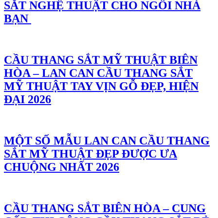
SẮT NGHỆ THUẬT CHO NGÔI NHÀ
BẠN
CẦU THANG SẮT MỸ THUẬT BIÊN
HÒA – LAN CAN CẦU THANG SẮT
MỸ THUẬT TAY VỊN GỖ ĐẸP, HIỆN
ĐẠI 2026
MỘT SỐ MẪU LAN CAN CẦU THANG
SẮT MỸ THUẬT ĐẸP ĐƯỢC ƯA
CHUỘNG NHẤT 2026
CẦU THANG SẮT BIÊN HÒA – CUNG