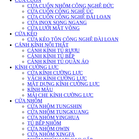
CỬA CUỐN
CỬA CUỐN NHÔM CÔNG NGHỆ ĐỨC
CỬA CUỐN CÔNG NGHỆ ÚC
CỬA CUỐN CÔNG NGHỆ ĐÀI LOAN
CỬA INOX SONG NGANG
CỬA LƯỚI MẮT VÕNG
CỬA KÉO
CỬA KÉO TÔN CÔNG NGHỆ ĐÀI LOAN
CÁNH KÍNH NỘI THẤT
CÁNH KÍNH TỦ RƯỢU
CÁNH KÍNH TỦ BẾP
CÁNH KÍNH TỦ QUẦN ÁO
KÍNH CƯỜNG LỰC
CỬA KÍNH CƯỜNG LỰC
VÁCH KÍNH CƯỜNG LỰC
MẶT DỰNG KÍNH CƯỜNG LỰC
KÍNH MÀU
MÁI CHE KÍNH CƯỜNG LỰC
CỬA NHÔM
CỬA NHÔM TUNGSHIN
CỬA NHÔM TUNGKUANG
CỬA NHÔM YINGHUA
TỦ BẾP NHÔM
CỬA NHÔM OWIN
CỬA NHÔM XINGFA