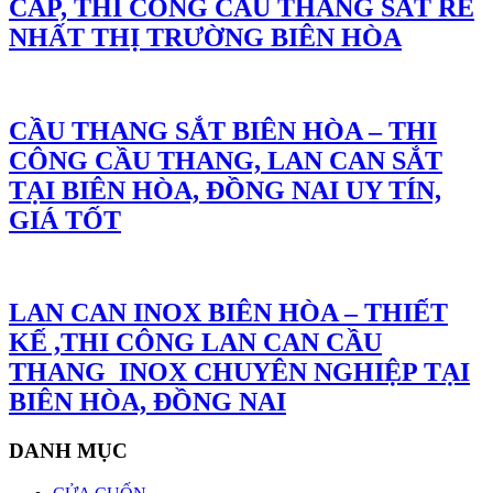
CẤP, THI CÔNG CẦU THANG SẮT RẺ
NHẤT THỊ TRƯỜNG BIÊN HÒA
CẦU THANG SẮT BIÊN HÒA – THI
CÔNG CẦU THANG, LAN CAN SẮT
TẠI BIÊN HÒA, ĐỒNG NAI UY TÍN,
GIÁ TỐT
LAN CAN INOX BIÊN HÒA – THIẾT
KẾ ,THI CÔNG LAN CAN CẦU
THANG INOX CHUYÊN NGHIỆP TẠI
BIÊN HÒA, ĐỒNG NAI
DANH MỤC