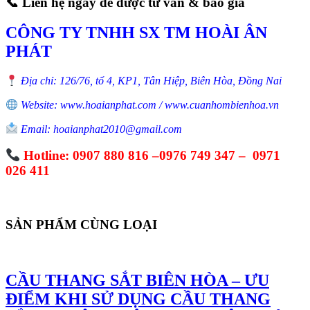
📞
Liên hệ ngay để được tư vấn & báo giá
CÔNG TY TNHH SX TM HOÀI ÂN
PHÁT
Địa chỉ: 126/76, tổ 4, KP1, Tân Hiệp, Biên Hòa, Đồng Nai
Website: www.hoaianphat.com / www.cuanhombienhoa.vn
Email: hoaianphat2010@gmail.com
Hotline: 0907 880 816 –0976 749 347 – 0971
026 411
SẢN PHẨM CÙNG LOẠI
CẦU THANG SẮT BIÊN HÒA – ƯU
ĐIỂM KHI SỬ DỤNG CẦU THANG