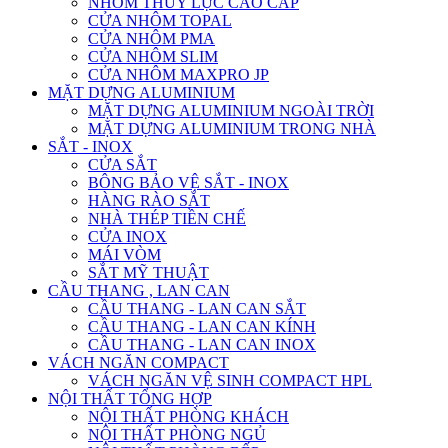
NHÔM THỦY LỰC CAO CẤP
CỬA NHÔM TOPAL
CỬA NHÔM PMA
CỬA NHÔM SLIM
CỬA NHÔM MAXPRO JP
MẶT DỰNG ALUMINIUM
MẶT DỰNG ALUMINIUM NGOÀI TRỜI
MẶT DỰNG ALUMINIUM TRONG NHÀ
SẮT - INOX
CỬA SẮT
BÔNG BẢO VỆ SẮT - INOX
HÀNG RÀO SẮT
NHÀ THÉP TIỀN CHẾ
CỬA INOX
MÁI VÒM
SẮT MỸ THUẬT
CẦU THANG , LAN CAN
CẦU THANG - LAN CAN SẮT
CẦU THANG - LAN CAN KÍNH
CẦU THANG - LAN CAN INOX
VÁCH NGĂN COMPACT
VÁCH NGĂN VỆ SINH COMPACT HPL
NỘI THẤT TỔNG HỢP
NỘI THẤT PHÒNG KHÁCH
NỘI THẤT PHÒNG NGỦ