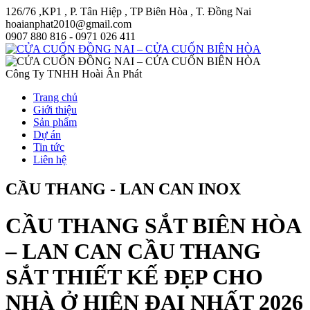
126/76 ,KP1 , P. Tân Hiệp , TP Biên Hòa , T. Đồng Nai
hoaianphat2010@gmail.com
0907 880 816 - 0971 026 411
Công Ty TNHH Hoài Ân Phát
Trang chủ
Giới thiệu
Sản phẩm
Dự án
Tin tức
Liên hệ
CẦU THANG - LAN CAN INOX
CẦU THANG SẮT BIÊN HÒA
– LAN CAN CẦU THANG
SẮT THIẾT KẾ ĐẸP CHO
NHÀ Ở HIỆN ĐẠI NHẤT 2026