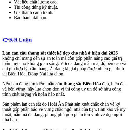
Vật liệu chất lượng cao.
Thi công đúng kỹ thuật.
Giá thành cạnh tranh.
Bảo hành dài hạn.
👉Kết Luận
Lan can cầu thang sắt thiết kế đẹp cho nhà ở hiện đại 2026
không chỉ mang đến sự an toàn mà còn góp phần nâng cao giá trị
thẩm mỹ cho không gian sống. Với đa dạng mẫu mã, độ bền cao và
chi phí hợp lý, cầu thang sắt đang là giải pháp được nhiều gia đình
tại Biên Hòa, Đồng Nai lựa chọn.
Nếu bạn đang tìm kiếm mẫu
cầu thang sắt Biên Hòa
đẹp, hiện đại
và bền vững, hãy lựa chọn đơn vị thi công uy tín để sở hữu công
trình chất lượng và hoàn hảo nhất.
Sản phẩm lan can sắt do Hoài Ân Phát sản xuất chắc chắn về kỷ
thuật góp phần bảo vệ vững chắc ngôi nhà của bạn,Tinh xảo về mỹ
thuật,mẫu mã đa dạng, phong phú góp phần tôn vinh vẽ đẹp ngôi
nhà bạn