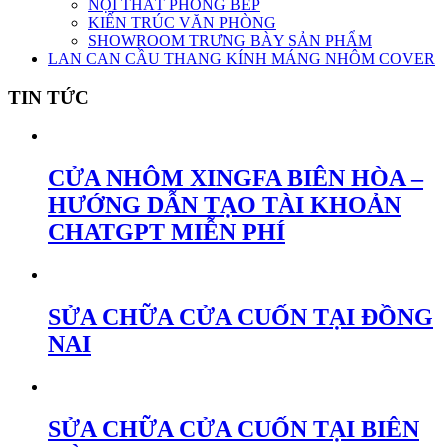
NỘI THẤT PHÒNG BẾP
KIẾN TRÚC VĂN PHÒNG
SHOWROOM TRƯNG BÀY SẢN PHẨM
LAN CAN CẦU THANG KÍNH MÁNG NHÔM COVER
TIN TỨC
CỬA NHÔM XINGFA BIÊN HÒA –
HƯỚNG DẪN TẠO TÀI KHOẢN
CHATGPT MIỄN PHÍ
SỬA CHỮA CỬA CUỐN TẠI ĐỒNG
NAI
SỬA CHỮA CỬA CUỐN TẠI BIÊN