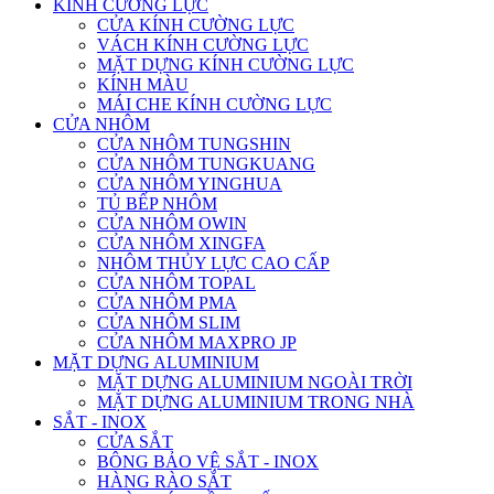
KÍNH CƯỜNG LỰC
CỬA KÍNH CƯỜNG LỰC
VÁCH KÍNH CƯỜNG LỰC
MẶT DỰNG KÍNH CƯỜNG LỰC
KÍNH MÀU
MÁI CHE KÍNH CƯỜNG LỰC
CỬA NHÔM
CỬA NHÔM TUNGSHIN
CỬA NHÔM TUNGKUANG
CỬA NHÔM YINGHUA
TỦ BẾP NHÔM
CỬA NHÔM OWIN
CỬA NHÔM XINGFA
NHÔM THỦY LỰC CAO CẤP
CỬA NHÔM TOPAL
CỬA NHÔM PMA
CỬA NHÔM SLIM
CỬA NHÔM MAXPRO JP
MẶT DỰNG ALUMINIUM
MẶT DỰNG ALUMINIUM NGOÀI TRỜI
MẶT DỰNG ALUMINIUM TRONG NHÀ
SẮT - INOX
CỬA SẮT
BÔNG BẢO VỆ SẮT - INOX
HÀNG RÀO SẮT