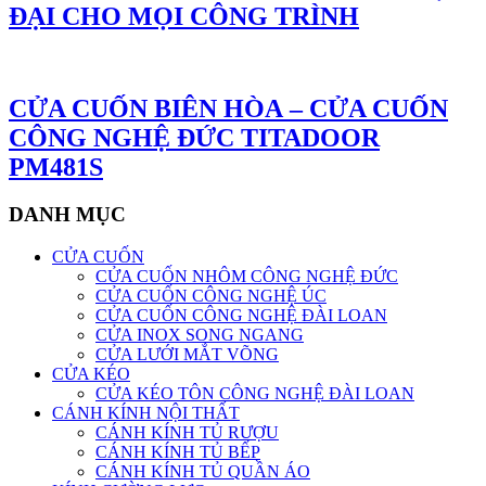
ĐẠI CHO MỌI CÔNG TRÌNH
CỬA CUỐN BIÊN HÒA – CỬA CUỐN
CÔNG NGHỆ ĐỨC TITADOOR
PM481S
DANH MỤC
CỬA CUỐN
CỬA CUỐN NHÔM CÔNG NGHỆ ĐỨC
CỬA CUỐN CÔNG NGHỆ ÚC
CỬA CUỐN CÔNG NGHỆ ĐÀI LOAN
CỬA INOX SONG NGANG
CỬA LƯỚI MẮT VÕNG
CỬA KÉO
CỬA KÉO TÔN CÔNG NGHỆ ĐÀI LOAN
CÁNH KÍNH NỘI THẤT
CÁNH KÍNH TỦ RƯỢU
CÁNH KÍNH TỦ BẾP
CÁNH KÍNH TỦ QUẦN ÁO