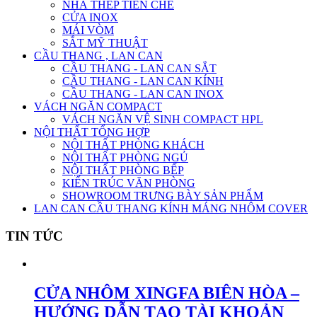
NHÀ THÉP TIỀN CHẾ
CỬA INOX
MÁI VÒM
SẮT MỸ THUẬT
CẦU THANG , LAN CAN
CẦU THANG - LAN CAN SẮT
CẦU THANG - LAN CAN KÍNH
CẦU THANG - LAN CAN INOX
VÁCH NGĂN COMPACT
VÁCH NGĂN VỆ SINH COMPACT HPL
NỘI THẤT TỔNG HỢP
NỘI THẤT PHÒNG KHÁCH
NỘI THẤT PHÒNG NGỦ
NỘI THẤT PHÒNG BẾP
KIẾN TRÚC VĂN PHÒNG
SHOWROOM TRƯNG BÀY SẢN PHẨM
LAN CAN CẦU THANG KÍNH MÁNG NHÔM COVER
TIN TỨC
CỬA NHÔM XINGFA BIÊN HÒA –
HƯỚNG DẪN TẠO TÀI KHOẢN