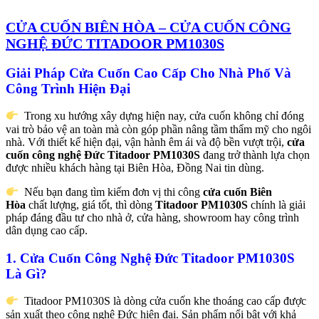
CỬA CUỐN BIÊN HÒA – CỬA CUỐN CÔNG
NGHỆ ĐỨC TITADOOR PM1030S
Giải Pháp Cửa Cuốn Cao Cấp Cho Nhà Phố Và
Công Trình Hiện Đại
Trong xu hướng xây dựng hiện nay, cửa cuốn không chỉ đóng
vai trò bảo vệ an toàn mà còn góp phần nâng tầm thẩm mỹ cho ngôi
nhà. Với thiết kế hiện đại, vận hành êm ái và độ bền vượt trội,
cửa
cuốn công nghệ Đức Titadoor PM1030S
đang trở thành lựa chọn
được nhiều khách hàng tại Biên Hòa, Đồng Nai tin dùng.
Nếu bạn đang tìm kiếm đơn vị thi công
cửa cuốn Biên
Hòa
chất lượng, giá tốt, thì dòng
Titadoor PM1030S
chính là giải
pháp đáng đầu tư cho nhà ở, cửa hàng, showroom hay công trình
dân dụng cao cấp.
1. Cửa Cuốn Công Nghệ Đức Titadoor PM1030S
Là Gì?
Titadoor PM1030S là dòng cửa cuốn khe thoáng cao cấp được
sản xuất theo công nghệ Đức hiện đại. Sản phẩm nổi bật với khả