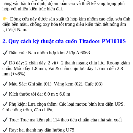
năng vận hành ổn định, độ an toàn cao và thiết kế sang trọng phù
hợp với nhiều kiến trúc hiện đại.
Dòng cửa này được sản xuất từ hợp kim nhôm cao cấp, sơn tĩnh
điện bền màu, chống oxy hóa tốt trong điều kiện thời tiết nóng ẩm
tại Việt Nam.
2. Quy cách kỷ thuật cửa cuốn Titadoor PM1030S
Thân cửa: Nan nhôm hợp kim 2 lớp A 6063
Độ dày: 2 chân dày, 2 vít+ 2 thanh ngang chịu lực, Roong giảm
chấn. Móc dày 1.8 mm, Vai & chân chịu lực dày 1.7mm đến 2.8
mm (+/-6%)
Màu Sắc: Ghi sần (01), Vàng kem (02), Cafe (03)
Kích thước tối đa: 6.0 m x 6.0 m
Phụ kiện: Lựa chọn thêm: Các loại motor, bình lưu điện UPS,
Còi chống trộm, đảo chiều,…
Trục: Trục mạ kẽm phi 114 theo tiêu chuẩn của nhà sản xuất
Ray: hai thanh ray dẫn hướng U75