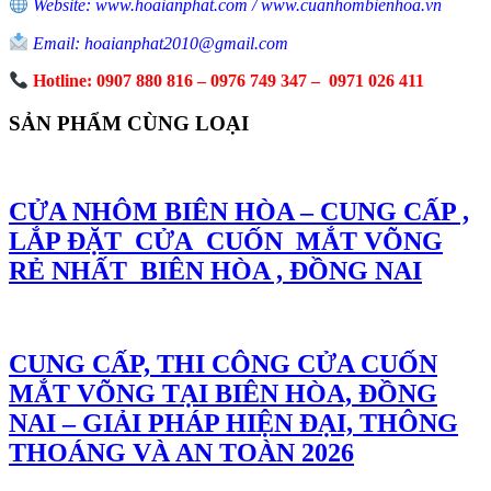
Website: www.hoaianphat.com / www.cuanhombienhoa.vn
Email: hoaianphat2010@gmail.com
Hotline: 0907 880 816 – 0976 749 347 – 0971 026 411
SẢN PHẨM CÙNG LOẠI
CỬA NHÔM BIÊN HÒA – CUNG CẤP ,
LẮP ĐẶT CỬA CUỐN MẮT VÕNG
RẺ NHẤT BIÊN HÒA , ĐỒNG NAI
CUNG CẤP, THI CÔNG CỬA CUỐN
MẮT VÕNG TẠI BIÊN HÒA, ĐỒNG
NAI – GIẢI PHÁP HIỆN ĐẠI, THÔNG
THOÁNG VÀ AN TOÀN 2026