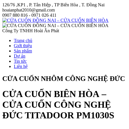
126/76 ,KP1 , P. Tân Hiệp , TP Biên Hòa , T. Đồng Nai
hoaianphat2010@gmail.com
0907 880 816 - 0971 026 411
Công Ty TNHH Hoài Ân Phát
Trang chủ
Giới thiệu
Sản phẩm
Dự án
Tin tức
Liên hệ
CỬA CUỐN NHÔM CÔNG NGHỆ ĐỨC
CỬA CUỐN BIÊN HÒA –
CỬA CUỐN CÔNG NGHỆ
ĐỨC TITADOOR PM1030S