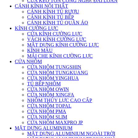
CỬA KÉO TÔN CÔNG NGHỆ ĐÀI LOAN
CÁNH KÍNH NỘI THẤT
CÁNH KÍNH TỦ RƯỢU
CÁNH KÍNH TỦ BẾP
CÁNH KÍNH TỦ QUẦN ÁO
KÍNH CƯỜNG LỰC
CỬA KÍNH CƯỜNG LỰC
VÁCH KÍNH CƯỜNG LỰC
MẶT DỰNG KÍNH CƯỜNG LỰC
KÍNH MÀU
MÁI CHE KÍNH CƯỜNG LỰC
CỬA NHÔM
CỬA NHÔM TUNGSHIN
CỬA NHÔM TUNGKUANG
CỬA NHÔM YINGHUA
TỦ BẾP NHÔM
CỬA NHÔM OWIN
CỬA NHÔM XINGFA
NHÔM THỦY LỰC CAO CẤP
CỬA NHÔM TOPAL
CỬA NHÔM PMA
CỬA NHÔM SLIM
CỬA NHÔM MAXPRO JP
MẶT DỰNG ALUMINIUM
MẶT DỰNG ALUMINIUM NGOÀI TRỜI