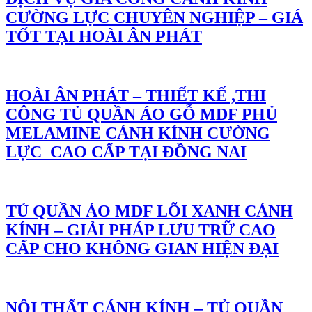
CƯỜNG LỰC CHUYÊN NGHIỆP – GIÁ
TỐT TẠI HOÀI ÂN PHÁT
HOÀI ÂN PHÁT – THIẾT KẾ ,THI
CÔNG TỦ QUẦN ÁO GỖ MDF PHỦ
MELAMINE CÁNH KÍNH CƯỜNG
LỰC CAO CẤP TẠI ĐỒNG NAI
TỦ QUẦN ÁO MDF LÕI XANH CÁNH
KÍNH – GIẢI PHÁP LƯU TRỮ CAO
CẤP CHO KHÔNG GIAN HIỆN ĐẠI
NỘI THẤT CÁNH KÍNH – TỦ QUẦN