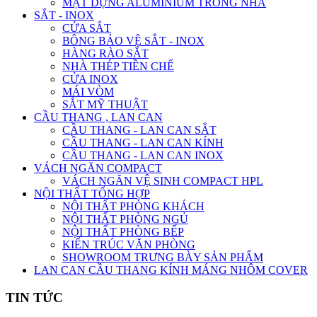
MẶT DỰNG ALUMINIUM TRONG NHÀ
SẮT - INOX
CỬA SẮT
BÔNG BẢO VỆ SẮT - INOX
HÀNG RÀO SẮT
NHÀ THÉP TIỀN CHẾ
CỬA INOX
MÁI VÒM
SẮT MỸ THUẬT
CẦU THANG , LAN CAN
CẦU THANG - LAN CAN SẮT
CẦU THANG - LAN CAN KÍNH
CẦU THANG - LAN CAN INOX
VÁCH NGĂN COMPACT
VÁCH NGĂN VỆ SINH COMPACT HPL
NỘI THẤT TỔNG HỢP
NỘI THẤT PHÒNG KHÁCH
NỘI THẤT PHÒNG NGỦ
NỘI THẤT PHÒNG BẾP
KIẾN TRÚC VĂN PHÒNG
SHOWROOM TRƯNG BÀY SẢN PHẨM
LAN CAN CẦU THANG KÍNH MÁNG NHÔM COVER
TIN TỨC