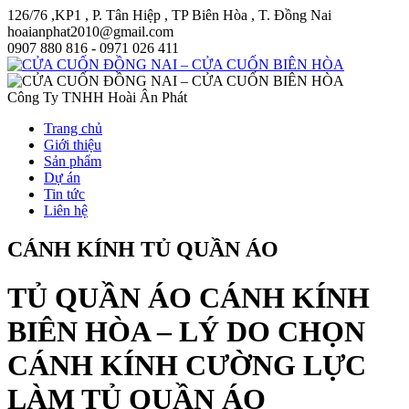
126/76 ,KP1 , P. Tân Hiệp , TP Biên Hòa , T. Đồng Nai
hoaianphat2010@gmail.com
0907 880 816 - 0971 026 411
Công Ty TNHH Hoài Ân Phát
Trang chủ
Giới thiệu
Sản phẩm
Dự án
Tin tức
Liên hệ
CÁNH KÍNH TỦ QUẦN ÁO
TỦ QUẦN ÁO CÁNH KÍNH
BIÊN HÒA – LÝ DO CHỌN
CÁNH KÍNH CƯỜNG LỰC
LÀM TỦ QUẦN ÁO