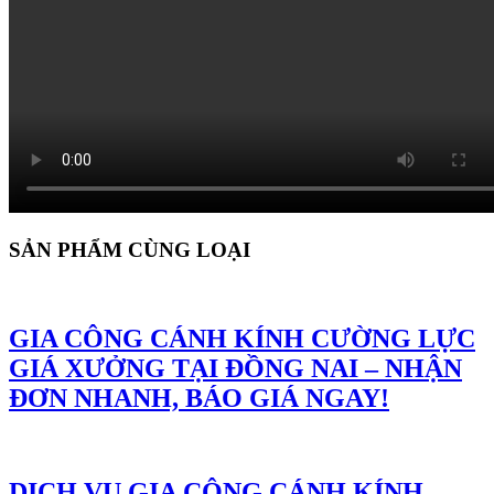
SẢN PHẨM CÙNG LOẠI
GIA CÔNG CÁNH KÍNH CƯỜNG LỰC
GIÁ XƯỞNG TẠI ĐỒNG NAI – NHẬN
ĐƠN NHANH, BÁO GIÁ NGAY!
DỊCH VỤ GIA CÔNG CÁNH KÍNH