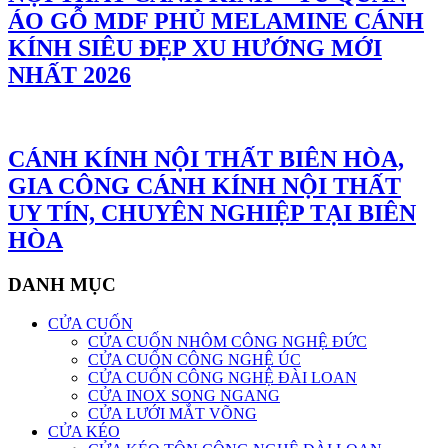
ÁO GỖ MDF PHỦ MELAMINE CÁNH
KÍNH SIÊU ĐẸP XU HƯỚNG MỚI
NHẤT 2026
CÁNH KÍNH NỘI THẤT BIÊN HÒA,
GIA CÔNG CÁNH KÍNH NỘI THẤT
UY TÍN, CHUYÊN NGHIỆP TẠI BIÊN
HÒA
DANH MỤC
CỬA CUỐN
CỬA CUỐN NHÔM CÔNG NGHỆ ĐỨC
CỬA CUỐN CÔNG NGHỆ ÚC
CỬA CUỐN CÔNG NGHỆ ĐÀI LOAN
CỬA INOX SONG NGANG
CỬA LƯỚI MẮT VÕNG
CỬA KÉO