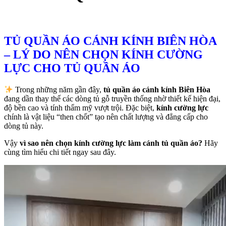
TỦ QUẦN ÁO CÁNH KÍNH BIÊN HÒA
– LÝ DO NÊN CHỌN KÍNH CƯỜNG
LỰC CHO TỦ QUẦN ÁO
Trong những năm gần đây,
tủ quần áo cánh kính Biên Hòa
đang dần thay thế các dòng tủ gỗ truyền thống nhờ thiết kế hiện đại,
độ bền cao và tính thẩm mỹ vượt trội. Đặc biệt,
kính cường lực
chính là vật liệu “then chốt” tạo nên chất lượng và đẳng cấp cho
dòng tủ này.
Vậy
vì sao nên chọn kính cường lực làm cánh tủ quần áo?
Hãy
cùng tìm hiểu chi tiết ngay sau đây.