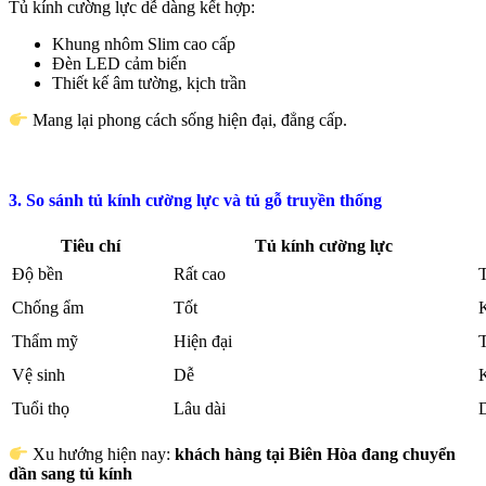
Tủ kính cường lực dễ dàng kết hợp:
Khung nhôm Slim cao cấp
Đèn LED cảm biến
Thiết kế âm tường, kịch trần
Mang lại phong cách sống hiện đại, đẳng cấp.
3. So sánh tủ kính cường lực và tủ gỗ truyền thống
Tiêu chí
Tủ kính cường lực
Độ bền
Rất cao
T
Chống ẩm
Tốt
Thẩm mỹ
Hiện đại
Vệ sinh
Dễ
Tuổi thọ
Lâu dài
Xu hướng hiện nay:
khách hàng tại Biên Hòa đang chuyển
dần sang tủ kính