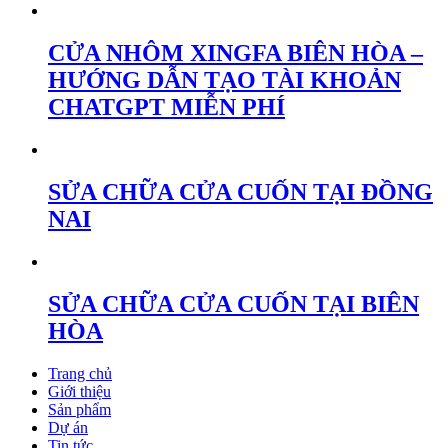
CỬA NHÔM XINGFA BIÊN HÒA –
HƯỚNG DẪN TẠO TÀI KHOẢN
CHATGPT MIỄN PHÍ
SỬA CHỮA CỬA CUỐN TẠI ĐỒNG
NAI
SỬA CHỮA CỬA CUỐN TẠI BIÊN
HÒA
Trang chủ
Giới thiệu
Sản phẩm
Dự án
Tin tức