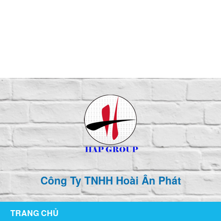
126/76 ,KP1 , P. Tân Hiệp , TP Biên Hòa , T. Đồng Nai
hoaianphat2010@gmail.com
0907 880 816 - 0971 026 411
Công Ty TNHH Hoài Ân Phát
TRANG CHỦ