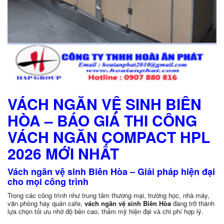
VÁCH NGĂN VỆ SINH BIÊN
HÒA – BÁO GIÁ THI CÔNG
VÁCH NGĂN COMPACT HPL
2026 MỚI NHẤT
Vách ngăn vệ sinh Biên Hòa – Giải pháp hiện đại
cho mọi công trình
Trong các công trình như trung tâm thương mại, trường học, nhà máy,
văn phòng hay quán cafe,
vách ngăn vệ sinh Biên Hòa
đang trở thành
lựa chọn tối ưu nhờ độ bền cao, thẩm mỹ hiện đại và chi phí hợp lý.