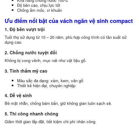
Khả năng chống nước 100%
Độ bền cao, chịu lực tốt
Chống ẩm mốc, vi khuẩn
Ưu điểm nổi bật của vách ngăn vệ sinh compact
1. Độ bền vượt trội
Tuổi thọ sử dụng từ 10 – 20 năm, phù hợp công trình có tần suất sử
dụng cao.
2. Chống nước tuyệt đối
Không bị cong vênh, mục nát như vật liệu gỗ.
3. Tính thẩm mỹ cao
Màu sắc đa dạng: xám, kem, vân gỗ
Thiết kế hiện đại, chuyên nghiệp
4. Dễ vệ sinh
Bề mặt nhẵn, chống bám bẩn, giữ không gian luôn sạch sẽ.
5. Thi công nhanh chóng
Giảm thời gian lắp đặt, tiết kiệm chi phí nhân công.