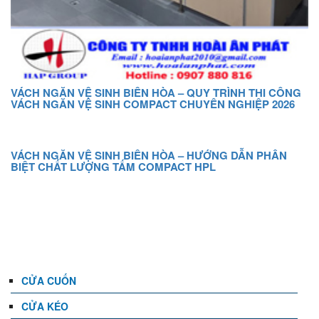
VÁCH NGĂN VỆ SINH BIÊN HÒA – QUY TRÌNH THI CÔNG
VÁCH NGĂN VỆ SINH COMPACT CHUYÊN NGHIỆP 2026
VÁCH NGĂN VỆ SINH BIÊN HÒA – HƯỚNG DẪN PHÂN
BIỆT CHẤT LƯỢNG TẤM COMPACT HPL
DANH MỤC
CỬA CUỐN
CỬA KÉO