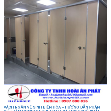
VÁCH NGĂN VỆ SINH BIÊN HÒA – HƯỚNG DẪN PHÂN