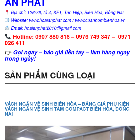
ÂN PHÁT
Địa chỉ: 126/76, tổ 4, KP1, Tân Hiệp, Biên Hòa, Đồng Nai
Website: www.hoaianphat.com / www.cuanhombienhoa.vn
Email: hoaianphat2010@gmail.com
Hotline: 0907 880 816 – 0976 749 347 – 0971
026 411
👉
Gọi ngay – báo giá liền tay – làm hàng ngay
trong ngày!
SẢN PHẨM CÙNG LOẠI
VÁCH NGĂN VỆ SINH BIÊN HÒA – BẢNG GIÁ PHỤ KIỆN
VÁCH NGĂN VỆ SINH TẤM COMPACT BIÊN HÒA, ĐỒNG
NAI