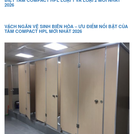
BIỆT TẤM COMPACT HPL LOẠI 1 VÀ LOẠI 2 MỚI NHẤT
2026
VÁCH NGĂN VỆ SINH BIÊN HÒA – ƯU ĐIỂM NỔI BẬT CỦA
TẤM COMPACT HPL MỚI NHẤT 2026