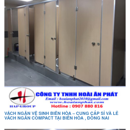
VÁCH NGĂN VỆ SINH BIÊN HÒA – CUNG CẤP SỈ VÀ LẺ
VÁCH NGĂN COMPACT TẠI BIÊN HÒA , ĐỒNG NAI