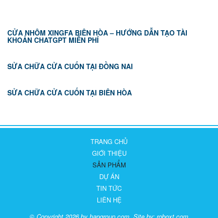
CỬA NHÔM XINGFA BIÊN HÒA – HƯỚNG DẪN TẠO TÀI
KHOẢN CHATGPT MIỄN PHÍ
SỬA CHỮA CỬA CUỐN TẠI ĐỒNG NAI
SỬA CHỮA CỬA CUỐN TẠI BIÊN HÒA
TRANG CHỦ
GIỚI THIỆU
SẢN PHẨM
DỰ ÁN
TIN TỨC
LIÊN HỆ
© Copyright 2026 by hapgroup.com. Site by:
roboxt.com