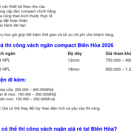
 vấn thiết kế theo nhu cầu
ng cấp tấm compact chính hãng
a công theo kích thước thực tế
p đặt hoàn thiện
o hành dài hạn
ụ trọn gói giúp tiết kiệm thời gian và tối ưu chi phí cho khách hàng.
iá thi công vách ngăn compact Biên Hòa 2026
ch ngăn
Độ dày
Giá tham kh
t HPL
12mm
750.000 – 95
t HPL
18mm
950.000 – 1.
iện đi kèm:
óa cửa: 200.000 – 400.000đ/bộ
n lề inox: 150.000 – 300.000đ/bộ
ân inox: 100.000 – 250.000đ/cái
:
Giá có thể thay đổi tùy theo diện tích và yêu cầu thi công.
 có thể thi công vách ngăn giá rẻ tại Biên Hòa?