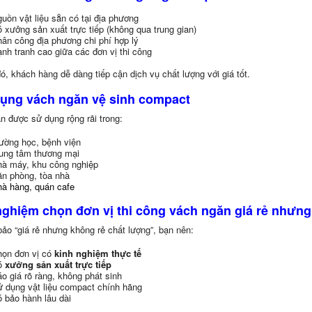
uồn vật liệu sẵn có tại địa phương
 xưởng sản xuất trực tiếp (không qua trung gian)
ân công địa phương chi phí hợp lý
nh tranh cao giữa các đơn vị thi công
, khách hàng dễ dàng tiếp cận dịch vụ chất lượng với giá tốt.
ụng vách ngăn vệ sinh compact
n được sử dụng rộng rãi trong:
ường học, bệnh viện
ung tâm thương mại
à máy, khu công nghiệp
n phòng, tòa nhà
à hàng, quán cafe
nghiệm chọn đơn vị thi công vách ngăn giá rẻ nhưng
ảo “giá rẻ nhưng không rẻ chất lượng”, bạn nên:
ọn đơn vị có
kinh nghiệm thực tế
ó
xưởng sản xuất trực tiếp
o giá rõ ràng, không phát sinh
 dụng vật liệu compact chính hãng
 bảo hành lâu dài