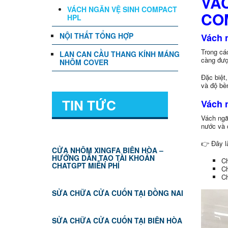
VÁC
VÁCH NGĂN VỆ SINH COMPACT
COM
HPL
NỘI THẤT TỔNG HỢP
Vách n
Trong cá
LAN CAN CẦU THANG KÍNH MÁNG
càng được
NHÔM COVER
Đặc biệt
và độ bền
TIN TỨC
Vách 
Vách ngăn
nước và 
👉 Đây l
CỬA NHÔM XINGFA BIÊN HÒA –
HƯỚNG DẪN TẠO TÀI KHOẢN
C
CHATGPT MIỄN PHÍ
Ch
Ch
SỬA CHỮA CỬA CUỐN TẠI ĐỒNG NAI
SỬA CHỮA CỬA CUỐN TẠI BIÊN HÒA