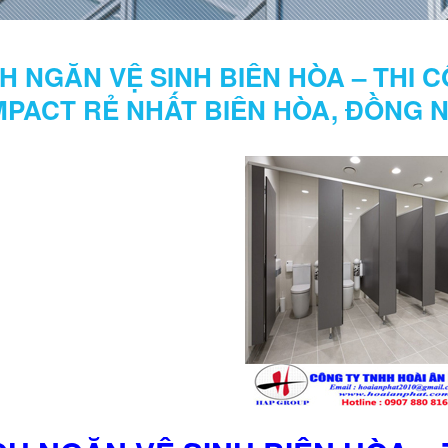
H NGĂN VỆ SINH BIÊN HÒA – THI
PACT RẺ NHẤT BIÊN HÒA, ĐỒNG NA