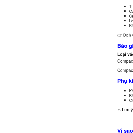
Tư
Cu
Gi
Lắ
Bả
👉 Dịch v
Báo g
Loại vá
Compac
Compac
Phụ k
Kh
Bả
Ch
⚠️
Lưu ý
Vì sao