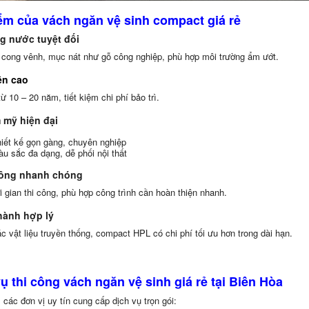
ểm của vách ngăn vệ sinh compact giá rẻ
g nước tuyệt đối
 cong vênh, mục nát như gỗ công nghiệp, phù hợp môi trường ẩm ướt.
ền cao
từ 10 – 20 năm, tiết kiệm chi phí bảo trì.
 mỹ hiện đại
iết kế gọn gàng, chuyên nghiệp
u sắc đa dạng, dễ phối nội thất
công nhanh chóng
 gian thi công, phù hợp công trình cần hoàn thiện nhanh.
thành hợp lý
c vật liệu truyền thống, compact HPL có chi phí tối ưu hơn trong dài hạn.
ụ thi công vách ngăn vệ sinh giá rẻ tại Biên Hòa
 các đơn vị uy tín cung cấp dịch vụ trọn gói: