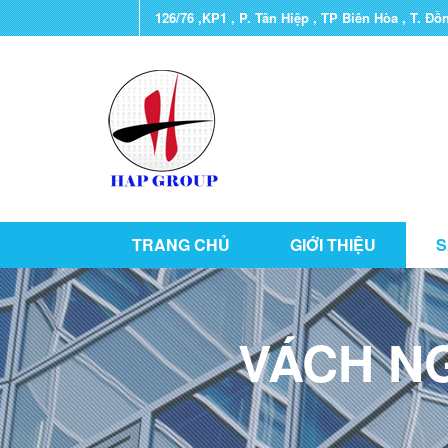
126/76 ,KP1 , P. Tân Hiệp , TP Biên Hòa , T. Đồ
TRANG CHỦ
GIỚI THIỆU
S
VÁCH NG