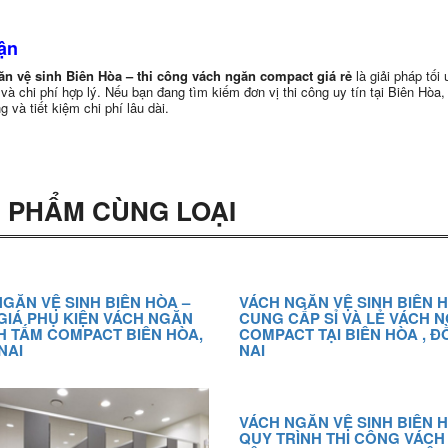
ận
n vệ sinh Biên Hòa – thi công vách ngăn compact giá rẻ
là giải pháp tối
 và chi phí hợp lý. Nếu bạn đang tìm kiếm đơn vị thi công uy tín tại Biên Hò
g và tiết kiệm chi phí lâu dài.
 PHẨM CÙNG LOẠI
GĂN VỆ SINH BIÊN HÒA –
VÁCH NGĂN VỆ SINH BIÊN H
GIÁ PHỤ KIỆN VÁCH NGĂN
CUNG CẤP SỈ VÀ LẺ VÁCH 
H TẤM COMPACT BIÊN HÒA,
COMPACT TẠI BIÊN HÒA , 
NAI
NAI
VÁCH NGĂN VỆ SINH BIÊN H
QUY TRÌNH THI CÔNG VÁC