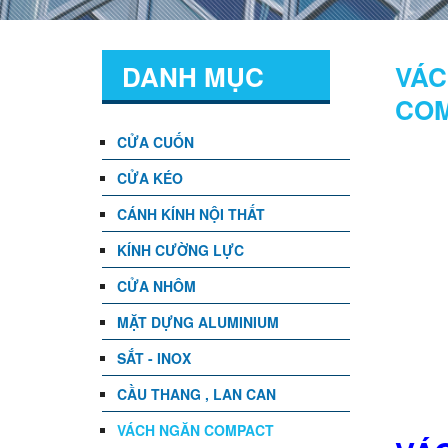
DANH MỤC
VÁC
COM
CỬA CUỐN
CỬA KÉO
CÁNH KÍNH NỘI THẤT
KÍNH CƯỜNG LỰC
CỬA NHÔM
MẶT DỰNG ALUMINIUM
SẮT - INOX
CẦU THANG , LAN CAN
VÁCH NGĂN COMPACT