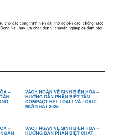
 ưu cho các công trình hiện đại nhờ độ bền cao, chống nước
a, Đồng Nai, hãy lựa chọn đơn vị chuyên nghiệp để đảm bảo
ÒA –
VÁCH NGĂN VỆ SINH BIÊN HÒA –
NGĂN
HƯỚNG DẪN PHÂN BIỆT TẤM
ĐỒNG
COMPACT HPL LOẠI 1 VÀ LOẠI 2
MỚI NHẤT 2026
ÒA –
VÁCH NGĂN VỆ SINH BIÊN HÒA –
H NGĂN
HƯỚNG DẪN PHÂN BIỆT CHẤT