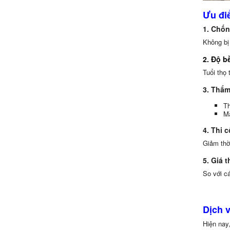
Ưu đi
1. Chốn
Không bị
2. Độ b
Tuổi thọ 
3. Thẩm
Th
Mà
4. Thi 
Giảm thời
5. Giá 
So với cá
Dịch v
Hiện nay,