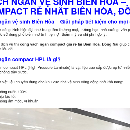
H NGĂN VỆ SINH BIÊN HÒA –
PACT RẺ NHẤT BIÊN HÒA, ĐỒ
găn vệ sinh Biên Hòa – Giải pháp tiết kiệm cho mọi 
c công trình hiện đại như trung tâm thương mại, trường học, nhà xưởng, văn
 sử dụng phổ biến nhờ tính tiện lợi, thẩm mỹ và chi phí hợp lý.
, dịch vụ
thi công vách ngăn compact giá rẻ tại Biên Hòa, Đồng Nai
giúp c
 lâu dài.
ngăn compact HPL là gì?
 compact HPL (High Pressure Laminate) là vật liệu cao cấp được ép từ nhiều 
chống trầy xước.
à vật liệu chuyên dụng cho khu vực nhà vệ sinh công cộng nhờ khả năng:
hống nước 100%
ịu lực tốt
ống ẩm mốc, vi khuẩn