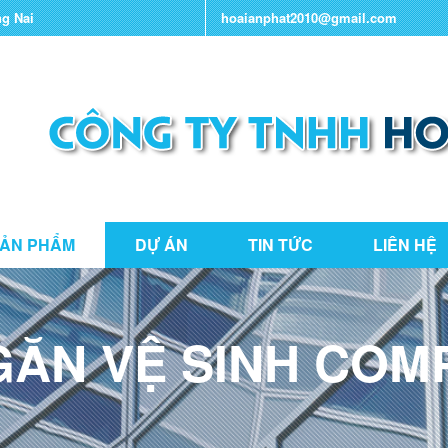
ng Nai
hoaianphat2010@gmail.com
ẢN PHẨM
DỰ ÁN
TIN TỨC
LIÊN HỆ
ĂN VỆ SINH COM