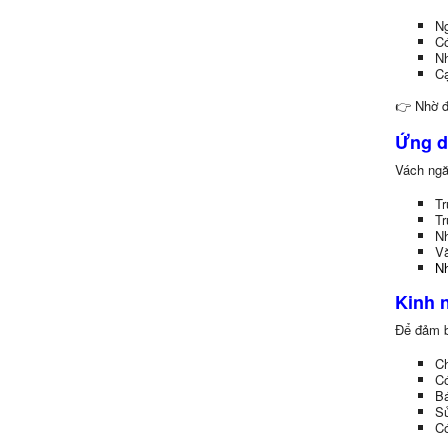
Ng
Có
Nh
Cạ
👉 Nhờ đó
Ứng d
Vách ngă
Tr
Tr
Nh
Vă
Nh
Kinh 
Để đảm b
Ch
C
Bá
Sử
Có