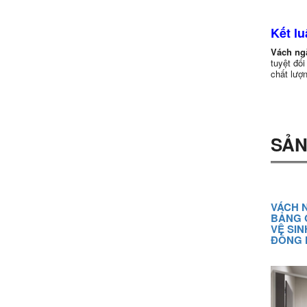
Kết lu
Vách ngă
tuyệt đối
chất lượn
SẢN
VÁCH N
BẢNG 
VỆ SIN
ĐỒNG 