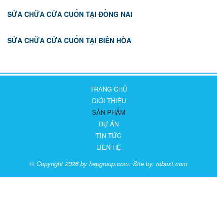
SỬA CHỮA CỬA CUỐN TẠI ĐỒNG NAI
SỬA CHỮA CỬA CUỐN TẠI BIÊN HÒA
TRANG CHỦ
GIỚI THIỆU
SẢN PHẨM
DỰ ÁN
TIN TỨC
LIÊN HỆ
© Copyright 2026 by hapgroup.com. Site by:
roboxt.com