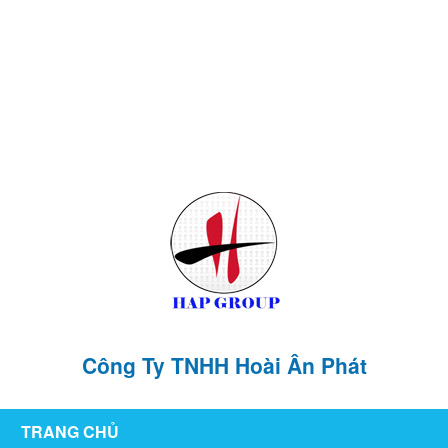
126/76 ,KP1 , P. Tân Hiệp , TP Biên Hòa , T. Đồng Nai
hoaianphat2010@gmail.com
0907 880 816 - 0971 026 411
Công Ty TNHH Hoài Ân Phát
TRANG CHỦ