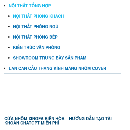
NỘI THẤT TỔNG HỢP
NỘI THẤT PHÒNG KHÁCH
NỘI THẤT PHÒNG NGỦ
NỘI THẤT PHÒNG BẾP
KIẾN TRÚC VĂN PHÒNG
SHOWROOM TRƯNG BÀY SẢN PHẨM
LAN CAN CẦU THANG KÍNH MÁNG NHÔM COVER
TIN TỨC
CỬA NHÔM XINGFA BIÊN HÒA – HƯỚNG DẪN TẠO TÀI
KHOẢN CHATGPT MIỄN PHÍ