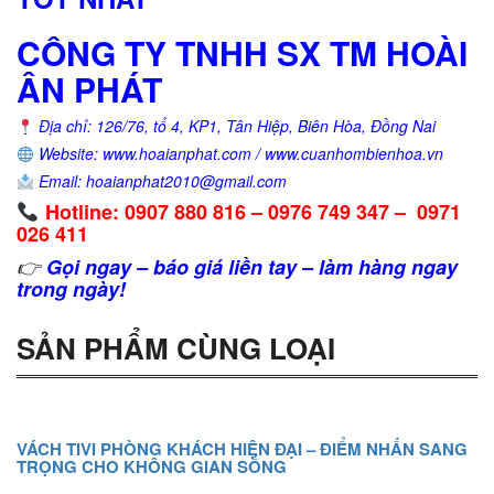
CÔNG TY TNHH SX TM HOÀI
ÂN PHÁT
Địa chỉ: 126/76, tổ 4, KP1, Tân Hiệp, Biên Hòa, Đồng Nai
Website: www.hoaianphat.com / www.cuanhombienhoa.vn
Email: hoaianphat2010@gmail.com
Hotline: 0907 880 816 – 0976 749 347 – 0971
026 411
👉
Gọi ngay – báo giá liền tay – làm hàng ngay
trong ngày!
SẢN PHẨM CÙNG LOẠI
VÁCH TIVI PHÒNG KHÁCH HIỆN ĐẠI – ĐIỂM NHẤN SANG
TRỌNG CHO KHÔNG GIAN SỐNG