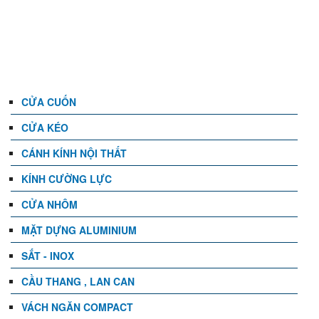
DANH MỤC
CỬA CUỐN
CỬA KÉO
CÁNH KÍNH NỘI THẤT
KÍNH CƯỜNG LỰC
CỬA NHÔM
MẶT DỰNG ALUMINIUM
SẮT - INOX
CẦU THANG , LAN CAN
VÁCH NGĂN COMPACT