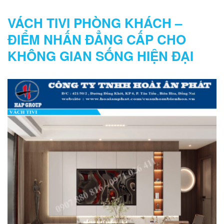
VÁCH TIVI PHÒNG KHÁCH –
ĐIỂM NHẤN ĐẲNG CẤP CHO
KHÔNG GIAN SỐNG HIỆN ĐẠI