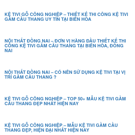
KỆ TIVI GỖ CÔNG NGHIỆP – THIẾT KẾ THI CÔNG KỆ TIVI
GẦM CẦU THANG UY TÍN TẠI BIÊN HÒA
NỘI THẤT ĐỒNG NAI – ĐƠN VỊ HÀNG ĐẦU THIẾT KẾ THI
CÔNG KỆ TIVI GẦM CẦU THANG TẠI BIÊN HÒA, ĐỒNG
NAI
NỘI THẤT ĐỒNG NAI – CÓ NÊN SỬ DỤNG KỆ TIVI TẠI VỊ
TRÍ GẦM CẦU THANG ?
KỆ TIVI GỖ CÔNG NGHIỆP – TOP 50+ MẪU KỆ TIVI GẦM
CẦU THANG ĐẸP NHẤT HIỆN NAY
KỆ TIVI GỖ CÔNG NGHIỆP – MẪU KỆ TIVI GẦM CẦU
THANG ĐẸP, HIỆN ĐẠI NHẤT HIỆN NAY