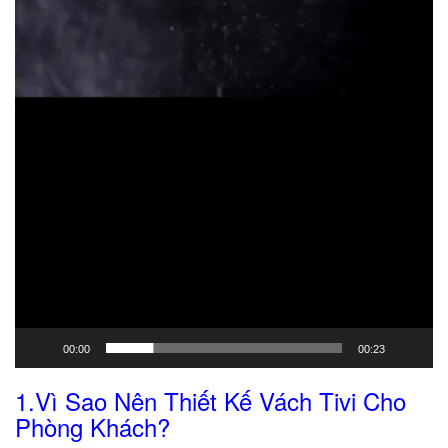
00:00
00:23
1.Vì Sao Nên Thiết Kế Vách Tivi Cho
Phòng Khách?