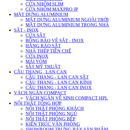
CỬA NHÔM SLIM
CỬA NHÔM MAXPRO JP
MẶT DỰNG ALUMINIUM
MẶT DỰNG ALUMINIUM NGOÀI TRỜI
MẶT DỰNG ALUMINIUM TRONG NHÀ
SẮT - INOX
CỬA SẮT
BÔNG BẢO VỆ SẮT - INOX
HÀNG RÀO SẮT
NHÀ THÉP TIỀN CHẾ
CỬA INOX
MÁI VÒM
SẮT MỸ THUẬT
CẦU THANG , LAN CAN
CẦU THANG - LAN CAN SẮT
CẦU THANG - LAN CAN KÍNH
CẦU THANG - LAN CAN INOX
VÁCH NGĂN COMPACT
VÁCH NGĂN VỆ SINH COMPACT HPL
NỘI THẤT TỔNG HỢP
NỘI THẤT PHÒNG KHÁCH
NỘI THẤT PHÒNG NGỦ
NỘI THẤT PHÒNG BẾP
KIẾN TRÚC VĂN PHÒNG
SHOWROOM TRƯNG BÀY SẢN PHẨM