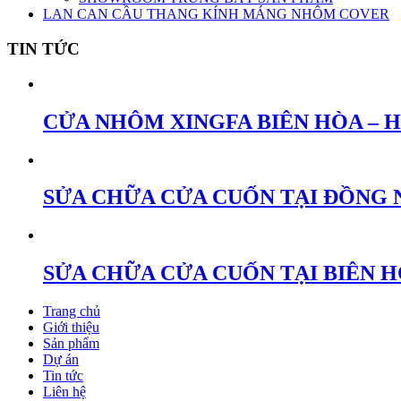
LAN CAN CẦU THANG KÍNH MÁNG NHÔM COVER
TIN TỨC
CỬA NHÔM XINGFA BIÊN HÒA – 
SỬA CHỮA CỬA CUỐN TẠI ĐỒNG 
SỬA CHỮA CỬA CUỐN TẠI BIÊN 
Trang chủ
Giới thiệu
Sản phẩm
Dự án
Tin tức
Liên hệ