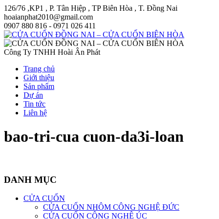
126/76 ,KP1 , P. Tân Hiệp , TP Biên Hòa , T. Đồng Nai
hoaianphat2010@gmail.com
0907 880 816 - 0971 026 411
Công Ty TNHH Hoài Ân Phát
Trang chủ
Giới thiệu
Sản phẩm
Dự án
Tin tức
Liên hệ
bao-tri-cua cuon-da3i-loan
DANH MỤC
CỬA CUỐN
CỬA CUỐN NHÔM CÔNG NGHỆ ĐỨC
CỬA CUỐN CÔNG NGHỆ ÚC