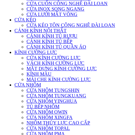
CỬA CUỐN CÔNG NGHỆ ĐÀI LOAN
CỬA INOX SONG NGANG
CỬA LƯỚI MẮT VÕNG
CỬA KÉO
CỬA KÉO TÔN CÔNG NGHỆ ĐÀI LOAN
CÁNH KÍNH NỘI THẤT
CÁNH KÍNH TỦ RƯỢU
CÁNH KÍNH TỦ BẾP
CÁNH KÍNH TỦ QUẦN ÁO
KÍNH CƯỜNG LỰC
CỬA KÍNH CƯỜNG LỰC
VÁCH KÍNH CƯỜNG LỰC
MẶT DỰNG KÍNH CƯỜNG LỰC
KÍNH MÀU
MÁI CHE KÍNH CƯỜNG LỰC
CỬA NHÔM
CỬA NHÔM TUNGSHIN
CỬA NHÔM TUNGKUANG
CỬA NHÔM YINGHUA
TỦ BẾP NHÔM
CỬA NHÔM OWIN
CỬA NHÔM XINGFA
NHÔM THỦY LỰC CAO CẤP
CỬA NHÔM TOPAL
CỬA NHÔM PMA