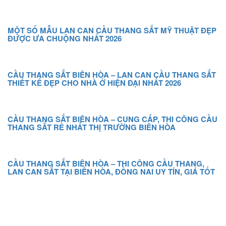
MỘT SỐ MẪU LAN CAN CẦU THANG SẮT MỸ THUẬT ĐẸP
ĐƯỢC ƯA CHUỘNG NHẤT 2026
CẦU THANG SẮT BIÊN HÒA – LAN CAN CẦU THANG SẮT
THIẾT KẾ ĐẸP CHO NHÀ Ở HIỆN ĐẠI NHẤT 2026
CẦU THANG SẮT BIÊN HÒA – CUNG CẤP, THI CÔNG CẦU
THANG SẮT RẺ NHẤT THỊ TRƯỜNG BIÊN HÒA
CẦU THANG SẮT BIÊN HÒA – THI CÔNG CẦU THANG,
LAN CAN SẮT TẠI BIÊN HÒA, ĐỒNG NAI UY TÍN, GIÁ TỐT
DANH MỤC