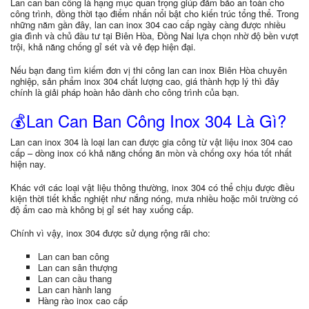
Lan can ban công là hạng mục quan trọng giúp đảm bảo an toàn cho
công trình, đồng thời tạo điểm nhấn nổi bật cho kiến trúc tổng thể. Trong
những năm gần đây, lan can inox 304 cao cấp ngày càng được nhiều
gia đình và chủ đầu tư tại Biên Hòa, Đồng Nai lựa chọn nhờ độ bền vượt
trội, khả năng chống gỉ sét và vẻ đẹp hiện đại.
Nếu bạn đang tìm kiếm đơn vị thi công lan can inox Biên Hòa chuyên
nghiệp, sản phẩm inox 304 chất lượng cao, giá thành hợp lý thì đây
chính là giải pháp hoàn hảo dành cho công trình của bạn.
💰
Lan Can Ban Công Inox 304 Là Gì?
Lan can inox 304 là loại lan can được gia công từ vật liệu inox 304 cao
cấp – dòng inox có khả năng chống ăn mòn và chống oxy hóa tốt nhất
hiện nay.
Khác với các loại vật liệu thông thường, inox 304 có thể chịu được điều
kiện thời tiết khắc nghiệt như nắng nóng, mưa nhiều hoặc môi trường có
độ ẩm cao mà không bị gỉ sét hay xuống cấp.
Chính vì vậy, inox 304 được sử dụng rộng rãi cho:
Lan can ban công
Lan can sân thượng
Lan can cầu thang
Lan can hành lang
Hàng rào inox cao cấp