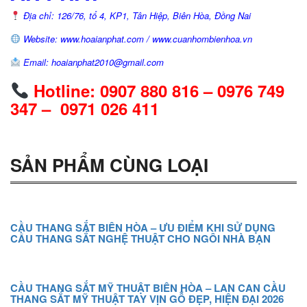
Địa chỉ: 126/76, tổ 4, KP1, Tân Hiệp, Biên Hòa, Đồng Nai
Website: www.hoaianphat.com / www.cuanhombienhoa.vn
Email: hoaianphat2010@gmail.com
Hotline: 0907 880 816 – 0976 749
347 – 0971 026 411
SẢN PHẨM CÙNG LOẠI
CẦU THANG SẮT BIÊN HÒA – ƯU ĐIỂM KHI SỬ DỤNG
CẦU THANG SẮT NGHỆ THUẬT CHO NGÔI NHÀ BẠN
CẦU THANG SẮT MỸ THUẬT BIÊN HÒA – LAN CAN CẦU
THANG SẮT MỸ THUẬT TAY VỊN GỖ ĐẸP, HIỆN ĐẠI 2026