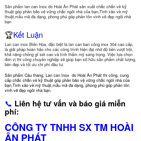
Sản phẩm lan can Inox do Hoài Ân Phát sản xuất chắc chắn về kỷ
thuật góp phần bảo vệ vững chắc ngôi nhà của bạn,Tinh xảo về mỹ
thuật,mẫu mã đa dạng, phong phú góp phần tôn vinh vẽ đẹp ngôi nhà
bạn
🏆
Kết Luận
Lan can inox Biên Hòa, đặc biệt là lan can ban công inox 304 cao cấp,
là giải pháp hoàn hảo cho các công trình hiện đại nhờ độ bền vượt trội,
khả năng chống gỉ sét cao và tính thẩm mỹ sang trọng. Việc lựa chọn
đơn vị thi công chuyên nghiệp sẽ giúp bạn sở hữu sản phẩm chất lượng,
bền đẹp và tối ưu chi phí đầu tư.
Sản phẩm Cầu thang, Lan can Inox do Hoài Ân Phát thi công, cung
cấp chắc chắn về kỷ thuật góp phần bảo vệ vững chắc ngôi nhà của
bạn,Tinh xảo về mỹ thuật,mẫu mã đa dạng, phong phú góp phần tôn
vinh vẽ đẹp ngôi nhà bạn.
📞
Liên hệ tư vấn và báo giá miễn
phí:
CÔNG TY TNHH SX TM HOÀI
ÂN PHÁT