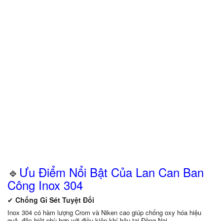
🔹
Ưu Điểm Nổi Bật Của Lan Can Ban
Công Inox 304
✔
Chống Gỉ Sét Tuyệt Đối
Inox 304 có hàm lượng Crom và Niken cao giúp chống oxy hóa hiệu
quả, đặc biệt phù hợp với điều kiện khí hậu tại Đồng Nai.