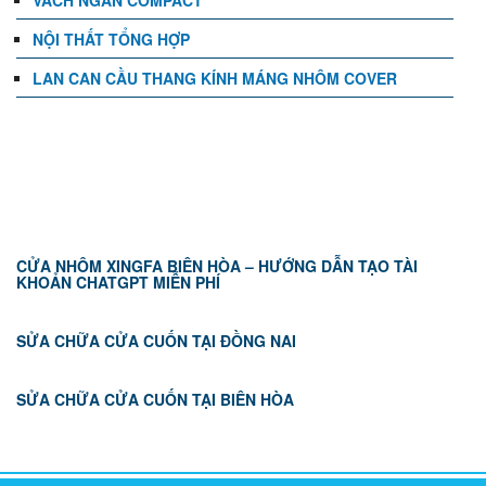
VÁCH NGĂN COMPACT
NỘI THẤT TỔNG HỢP
LAN CAN CẦU THANG KÍNH MÁNG NHÔM COVER
TIN TỨC
CỬA NHÔM XINGFA BIÊN HÒA – HƯỚNG DẪN TẠO TÀI
KHOẢN CHATGPT MIỄN PHÍ
SỬA CHỮA CỬA CUỐN TẠI ĐỒNG NAI
SỬA CHỮA CỬA CUỐN TẠI BIÊN HÒA