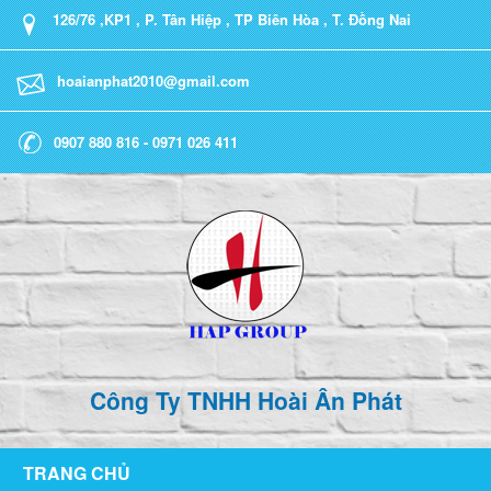
126/76 ,KP1 , P. Tân Hiệp , TP Biên Hòa , T. Đồng Nai
hoaianphat2010@gmail.com
0907 880 816 - 0971 026 411
Công Ty TNHH Hoài Ân Phát
TRANG CHỦ