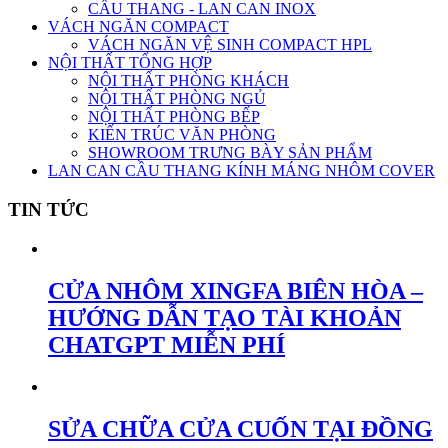
CẦU THANG - LAN CAN INOX
VÁCH NGĂN COMPACT
VÁCH NGĂN VỆ SINH COMPACT HPL
NỘI THẤT TỔNG HỢP
NỘI THẤT PHÒNG KHÁCH
NỘI THẤT PHÒNG NGỦ
NỘI THẤT PHÒNG BẾP
KIẾN TRÚC VĂN PHÒNG
SHOWROOM TRƯNG BÀY SẢN PHẨM
LAN CAN CẦU THANG KÍNH MÁNG NHÔM COVER
TIN TỨC
CỬA NHÔM XINGFA BIÊN HÒA –
HƯỚNG DẪN TẠO TÀI KHOẢN
CHATGPT MIỄN PHÍ
SỬA CHỮA CỬA CUỐN TẠI ĐỒNG