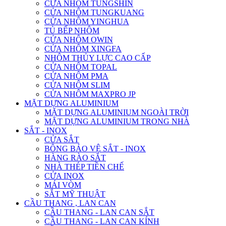
CỬA NHÔM TUNGSHIN
CỬA NHÔM TUNGKUANG
CỬA NHÔM YINGHUA
TỦ BẾP NHÔM
CỬA NHÔM OWIN
CỬA NHÔM XINGFA
NHÔM THỦY LỰC CAO CẤP
CỬA NHÔM TOPAL
CỬA NHÔM PMA
CỬA NHÔM SLIM
CỬA NHÔM MAXPRO JP
MẶT DỰNG ALUMINIUM
MẶT DỰNG ALUMINIUM NGOÀI TRỜI
MẶT DỰNG ALUMINIUM TRONG NHÀ
SẮT - INOX
CỬA SẮT
BÔNG BẢO VỆ SẮT - INOX
HÀNG RÀO SẮT
NHÀ THÉP TIỀN CHẾ
CỬA INOX
MÁI VÒM
SẮT MỸ THUẬT
CẦU THANG , LAN CAN
CẦU THANG - LAN CAN SẮT
CẦU THANG - LAN CAN KÍNH