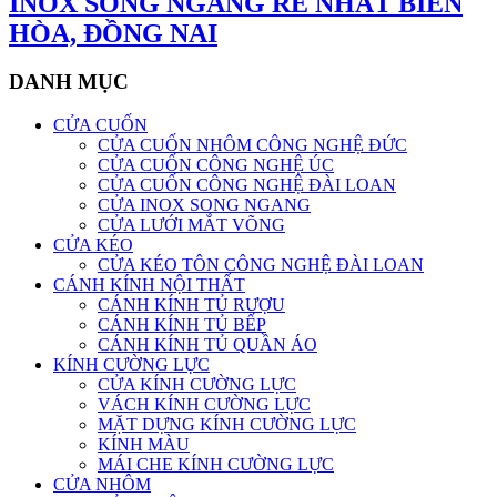
INOX SONG NGANG RẺ NHẤT BIÊN
HÒA, ĐỒNG NAI
DANH MỤC
CỬA CUỐN
CỬA CUỐN NHÔM CÔNG NGHỆ ĐỨC
CỬA CUỐN CÔNG NGHỆ ÚC
CỬA CUỐN CÔNG NGHỆ ĐÀI LOAN
CỬA INOX SONG NGANG
CỬA LƯỚI MẮT VÕNG
CỬA KÉO
CỬA KÉO TÔN CÔNG NGHỆ ĐÀI LOAN
CÁNH KÍNH NỘI THẤT
CÁNH KÍNH TỦ RƯỢU
CÁNH KÍNH TỦ BẾP
CÁNH KÍNH TỦ QUẦN ÁO
KÍNH CƯỜNG LỰC
CỬA KÍNH CƯỜNG LỰC
VÁCH KÍNH CƯỜNG LỰC
MẶT DỰNG KÍNH CƯỜNG LỰC
KÍNH MÀU
MÁI CHE KÍNH CƯỜNG LỰC
CỬA NHÔM