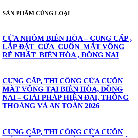
SẢN PHẨM CÙNG LOẠI
CỬA NHÔM BIÊN HÒA – CUNG CẤP ,
LẮP ĐẶT CỬA CUỐN MẮT VÕNG
RẺ NHẤT BIÊN HÒA , ĐỒNG NAI
CUNG CẤP, THI CÔNG CỬA CUỐN
MẮT VÕNG TẠI BIÊN HÒA, ĐỒNG
NAI – GIẢI PHÁP HIỆN ĐẠI, THÔNG
THOÁNG VÀ AN TOÀN 2026
CUNG CẤP, THI CÔNG CỬA CUỐN