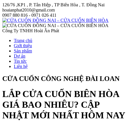
126/76 ,KP1 , P. Tân Hiệp , TP Biên Hòa , T. Đồng Nai
hoaianphat2010@gmail.com
0907 880 816 - 0971 026 411
Công Ty TNHH Hoài Ân Phát
Trang chủ
Giới thiệu
Sản phẩm
Dự án
Tin tức
Liên hệ
CỬA CUỐN CÔNG NGHỆ ĐÀI LOAN
LẮP CỬA CUỐN BIÊN HÒA
GIÁ BAO NHIÊU? CẬP
NHẬT MỚI NHẤT HÔM NAY