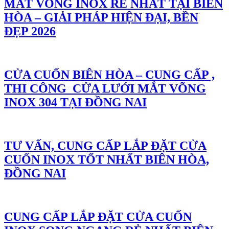
MẮT VÕNG INOX RẺ NHẤT TẠI BIÊN
HÒA – GIẢI PHÁP HIỆN ĐẠI, BỀN
ĐẸP 2026
CỬA CUỐN BIÊN HÒA – CUNG CẤP ,
THI CÔNG CỬA LƯỚI MẮT VÕNG
INOX 304 TẠI ĐỒNG NAI
TƯ VẤN, CUNG CẤP LẮP ĐẶT CỬA
CUỐN INOX TỐT NHẤT BIÊN HÒA,
ĐỒNG NAI
CUNG CẤP LẮP ĐẶT CỬA CUỐN