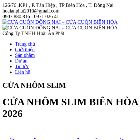
126/76 ,KP1 , P. Tân Hiệp , TP Biên Hòa , T. Đồng Nai
hoaianphat2010@gmail.com
0907 880 816 - 0971 026 411
Công Ty TNHH Hoài Ân Phát
Trang chủ
Giới thiệu
Sản phẩm
Dự án
Tin tức
Liên hệ
CỬA NHÔM SLIM
CỬA NHÔM SLIM BIÊN HÒA
2026