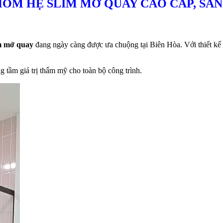
HÔM HỆ SLIM MỞ QUAY CAO CẤP, SAN
m mở quay
đang ngày càng được ưa chuộng tại Biên Hòa. Với thiết kế
 tầm giá trị thẩm mỹ cho toàn bộ công trình.