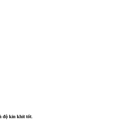
 độ kín khít tốt
.