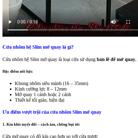
Cửa nhôm hệ Slim mở quay là gì?
Cửa nhôm hệ Slim mở quay là loại cửa sử dụng
bản lề để mở quay
,
Đặc điểm nổi bật:
Khung nhôm siêu mảnh (16 – 35mm)
Kính cường lực 8 – 12mm
Mở quay 1 cánh hoặc 2 cánh
Thiết kế tối giản, hiện đại
Ưu điểm vượt trội của cửa nhôm Slim mở quay
1. Kín khít tuyệt đối – cách âm, chống bụi tốt
Cửa mở quay có độ kín cao hơn so với cửa trượt: