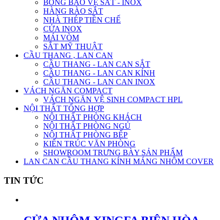
BÔNG BẢO VỆ SẮT - INOX
HÀNG RÀO SẮT
NHÀ THÉP TIỀN CHẾ
CỬA INOX
MÁI VÒM
SẮT MỸ THUẬT
CẦU THANG , LAN CAN
CẦU THANG - LAN CAN SẮT
CẦU THANG - LAN CAN KÍNH
CẦU THANG - LAN CAN INOX
VÁCH NGĂN COMPACT
VÁCH NGĂN VỆ SINH COMPACT HPL
NỘI THẤT TỔNG HỢP
NỘI THẤT PHÒNG KHÁCH
NỘI THẤT PHÒNG NGỦ
NỘI THẤT PHÒNG BẾP
KIẾN TRÚC VĂN PHÒNG
SHOWROOM TRƯNG BÀY SẢN PHẨM
LAN CAN CẦU THANG KÍNH MÁNG NHÔM COVER
TIN TỨC