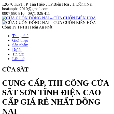
126/76 ,KP1 , P. Tân Hiệp , TP Biên Hòa , T. Đồng Nai
hoaianphat2010@gmail.com
0907 880 816 - 0971 026 411
Công Ty TNHH Hoài Ân Phát
Trang chủ
Giới thiệu
Sản phẩm
Dự án
Tin tức
Liên hệ
CỬA SẮT
CUNG CẤP, THI CÔNG CỬA
SẮT SƠN TĨNH ĐIỆN CAO
CẤP GIÁ RẺ NHẤT ĐỒNG
NAI