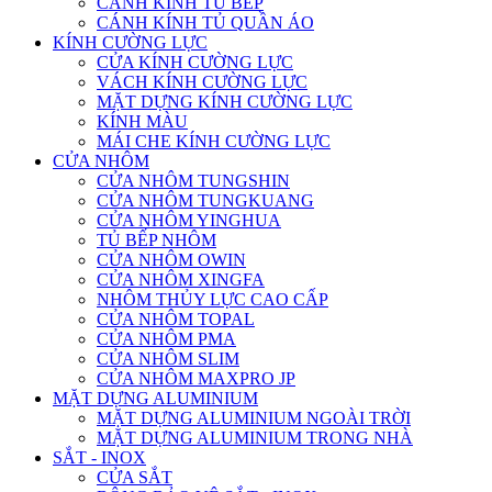
CÁNH KÍNH TỦ BẾP
CÁNH KÍNH TỦ QUẦN ÁO
KÍNH CƯỜNG LỰC
CỬA KÍNH CƯỜNG LỰC
VÁCH KÍNH CƯỜNG LỰC
MẶT DỰNG KÍNH CƯỜNG LỰC
KÍNH MÀU
MÁI CHE KÍNH CƯỜNG LỰC
CỬA NHÔM
CỬA NHÔM TUNGSHIN
CỬA NHÔM TUNGKUANG
CỬA NHÔM YINGHUA
TỦ BẾP NHÔM
CỬA NHÔM OWIN
CỬA NHÔM XINGFA
NHÔM THỦY LỰC CAO CẤP
CỬA NHÔM TOPAL
CỬA NHÔM PMA
CỬA NHÔM SLIM
CỬA NHÔM MAXPRO JP
MẶT DỰNG ALUMINIUM
MẶT DỰNG ALUMINIUM NGOÀI TRỜI
MẶT DỰNG ALUMINIUM TRONG NHÀ
SẮT - INOX
CỬA SẮT