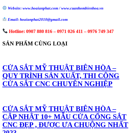
Website: www.hoaianphat.com / www.cuanhombienhoa.vn
Email: hoaianphat2010@gmail.com
Hotline: 0907 880 816 – 0971 026 411 – 0976 749 347
SẢN PHẨM CÙNG LOẠI
CỬA SẮT MỸ THUẬT BIÊN HÒA –
QUY TRÌNH SẢN XUẤT, THI CÔNG
CỬA SẮT CNC CHUYÊN NGHIỆP
CỬA SẮT MỸ THUẬT BIÊN HÒA –
CẬP NHẬT 10+ MẪU CỬA CỔNG SẮT
CNC ĐẸP , ĐƯỢC ƯA CHUỘNG NHẤT
2023