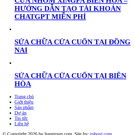
CỬA NHÔM XINGFA BIÊN HÒA –
HƯỚNG DẪN TẠO TÀI KHOẢN
CHATGPT MIỄN PHÍ
SỬA CHỮA CỬA CUỐN TẠI ĐỒNG
NAI
SỬA CHỮA CỬA CUỐN TẠI BIÊN
HÒA
Trang chủ
Giới thiệu
Sản phẩm
Dự án
Tin tức
Liên hệ
© Copyright 2026 by hapgroup.com. Site by:
roboxt.com