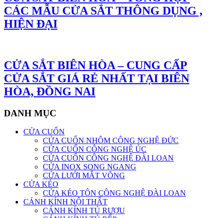
CÁC MẪU CỬA SẮT THÔNG DỤNG ,
HIỆN ĐẠI
CỬA SẮT BIÊN HÒA – CUNG CẤP
CỬA SẮT GIÁ RẺ NHẤT TẠI BIÊN
HÒA, ĐỒNG NAI
DANH MỤC
CỬA CUỐN
CỬA CUỐN NHÔM CÔNG NGHỆ ĐỨC
CỬA CUỐN CÔNG NGHỆ ÚC
CỬA CUỐN CÔNG NGHỆ ĐÀI LOAN
CỬA INOX SONG NGANG
CỬA LƯỚI MẮT VÕNG
CỬA KÉO
CỬA KÉO TÔN CÔNG NGHỆ ĐÀI LOAN
CÁNH KÍNH NỘI THẤT
CÁNH KÍNH TỦ RƯỢU