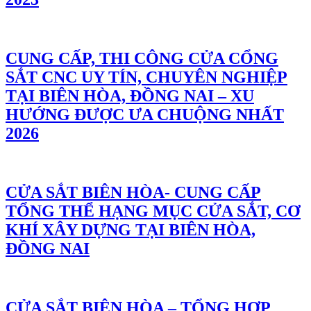
CUNG CẤP, THI CÔNG CỬA CỔNG
SẮT CNC UY TÍN, CHUYÊN NGHIỆP
TẠI BIÊN HÒA, ĐỒNG NAI – XU
HƯỚNG ĐƯỢC ƯA CHUỘNG NHẤT
2026
CỬA SẮT BIÊN HÒA- CUNG CẤP
TỔNG THỂ HẠNG MỤC CỬA SẮT, CƠ
KHÍ XÂY DỰNG TẠI BIÊN HÒA,
ĐỒNG NAI
CỬA SẮT BIÊN HÒA – TỔNG HỢP