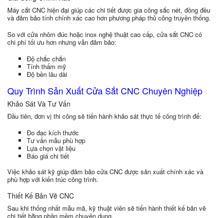
Máy cắt CNC hiện đại giúp các chi tiết được gia công sắc nét, đồng đều
và đảm bảo tính chính xác cao hơn phương pháp thủ công truyền thống.
So với cửa nhôm đúc hoặc inox nghệ thuật cao cấp, cửa sắt CNC có
chi phí tối ưu hơn nhưng vẫn đảm bảo:
Độ chắc chắn
Tính thẩm mỹ
Độ bền lâu dài
Quy Trình Sản Xuất Cửa Sắt CNC Chuyên Nghiệp
Khảo Sát Và Tư Vấn
Đầu tiên, đơn vị thi công sẽ tiến hành khảo sát thực tế công trình để:
Đo đạc kích thước
Tư vấn mẫu phù hợp
Lựa chọn vật liệu
Báo giá chi tiết
Việc khảo sát kỹ giúp đảm bảo cửa CNC được sản xuất chính xác và
phù hợp với kiến trúc công trình.
Thiết Kế Bản Vẽ CNC
Sau khi thống nhất mẫu mã, kỹ thuật viên sẽ tiến hành thiết kế bản vẽ
chi tiết bằng phần mềm chuyên dụng.