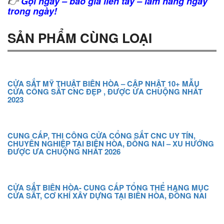
👉
Gọi ngay – báo giá liền tay – làm hàng ngay
trong ngày!
SẢN PHẨM CÙNG LOẠI
CỬA SẮT MỸ THUẬT BIÊN HÒA – CẬP NHẬT 10+ MẪU
CỬA CỔNG SẮT CNC ĐẸP , ĐƯỢC ƯA CHUỘNG NHẤT
2023
CUNG CẤP, THI CÔNG CỬA CỔNG SẮT CNC UY TÍN,
CHUYÊN NGHIỆP TẠI BIÊN HÒA, ĐỒNG NAI – XU HƯỚNG
ĐƯỢC ƯA CHUỘNG NHẤT 2026
CỬA SẮT BIÊN HÒA- CUNG CẤP TỔNG THỂ HẠNG MỤC
CỬA SẮT, CƠ KHÍ XÂY DỰNG TẠI BIÊN HÒA, ĐỒNG NAI