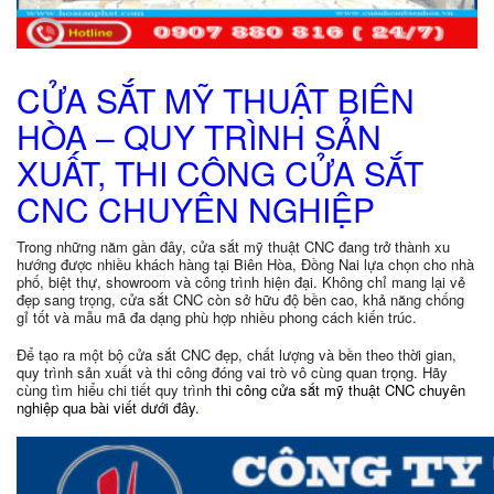
CỬA SẮT MỸ THUẬT BIÊN
HÒA – QUY TRÌNH SẢN
XUẤT, THI CÔNG CỬA SẮT
CNC CHUYÊN NGHIỆP
Trong những năm gần đây, cửa sắt mỹ thuật CNC đang trở thành xu
hướng được nhiều khách hàng tại Biên Hòa, Đồng Nai lựa chọn cho nhà
phố, biệt thự, showroom và công trình hiện đại. Không chỉ mang lại vẻ
đẹp sang trọng, cửa sắt CNC còn sở hữu độ bền cao, khả năng chống
gỉ tốt và mẫu mã đa dạng phù hợp nhiều phong cách kiến trúc.
Để tạo ra một bộ cửa sắt CNC đẹp, chất lượng và bền theo thời gian,
quy trình sản xuất và thi công đóng vai trò vô cùng quan trọng. Hãy
cùng tìm hiểu chi tiết quy trình
thi công cửa sắt mỹ thuật CNC chuyên
nghiệp qua bài viết dưới đây
.