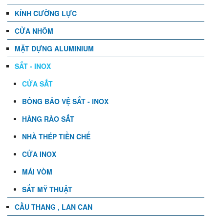
KÍNH CƯỜNG LỰC
CỬA NHÔM
MẶT DỰNG ALUMINIUM
SẮT - INOX
CỬA SẮT
BÔNG BẢO VỆ SẮT - INOX
HÀNG RÀO SẮT
NHÀ THÉP TIỀN CHẾ
CỬA INOX
MÁI VÒM
SẮT MỸ THUẬT
CẦU THANG , LAN CAN