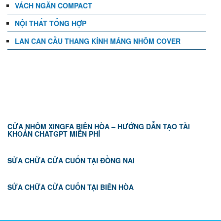
VÁCH NGĂN COMPACT
NỘI THẤT TỔNG HỢP
LAN CAN CẦU THANG KÍNH MÁNG NHÔM COVER
TIN TỨC
CỬA NHÔM XINGFA BIÊN HÒA – HƯỚNG DẪN TẠO TÀI
KHOẢN CHATGPT MIỄN PHÍ
SỬA CHỮA CỬA CUỐN TẠI ĐỒNG NAI
SỬA CHỮA CỬA CUỐN TẠI BIÊN HÒA