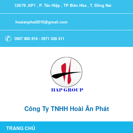
126/76 ,KP1 , P. Tân Hiệp , TP Biên Hòa , T. Đồng Nai
hoaianphat2010@gmail.com
0907 880 816 - 0971 026 411
Công Ty TNHH Hoài Ân Phát
TRANG CHỦ