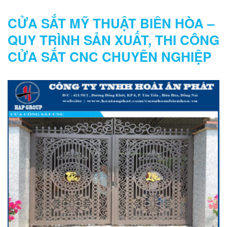
CỬA SẮT MỸ THUẬT BIÊN HÒA –
QUY TRÌNH SẢN XUẤT, THI CÔNG
CỬA SẮT CNC CHUYÊN NGHIỆP