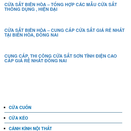
CỬA SẮT BIÊN HÒA – TỔNG HỢP CÁC MẪU CỬA SẮT
THÔNG DỤNG , HIỆN ĐẠI
CỬA SẮT BIÊN HÒA – CUNG CẤP CỬA SẮT GIÁ RẺ NHẤT
TẠI BIÊN HÒA, ĐỒNG NAI
CUNG CẤP, THI CÔNG CỬA SẮT SƠN TĨNH ĐIỆN CAO
CẤP GIÁ RẺ NHẤT ĐỒNG NAI
DANH MỤC
CỬA CUỐN
CỬA KÉO
CÁNH KÍNH NỘI THẤT