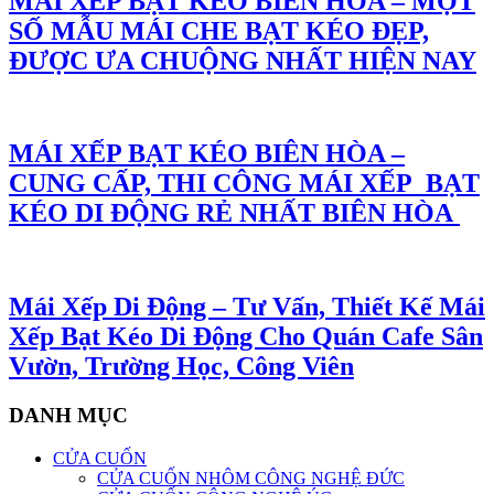
MÁI XẾP BẠT KÉO BIÊN HÒA – MỘT
SỐ MẪU MÁI CHE BẠT KÉO ĐẸP,
ĐƯỢC ƯA CHUỘNG NHẤT HIỆN NAY
MÁI XẾP BẠT KÉO BIÊN HÒA –
CUNG CẤP, THI CÔNG MÁI XẾP BẠT
KÉO DI ĐỘNG RẺ NHẤT BIÊN HÒA
Mái Xếp Di Động – Tư Vấn, Thiết Kế Mái
Xếp Bạt Kéo Di Động Cho Quán Cafe Sân
Vườn, Trường Học, Công Viên
DANH MỤC
CỬA CUỐN
CỬA CUỐN NHÔM CÔNG NGHỆ ĐỨC