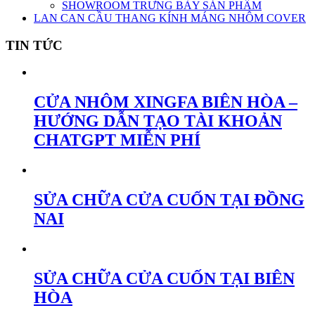
SHOWROOM TRƯNG BÀY SẢN PHẨM
LAN CAN CẦU THANG KÍNH MÁNG NHÔM COVER
TIN TỨC
CỬA NHÔM XINGFA BIÊN HÒA –
HƯỚNG DẪN TẠO TÀI KHOẢN
CHATGPT MIỄN PHÍ
SỬA CHỮA CỬA CUỐN TẠI ĐỒNG
NAI
SỬA CHỮA CỬA CUỐN TẠI BIÊN
HÒA