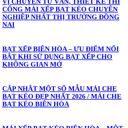
VỊ CHUYÊN TƯ VẤN, THIẾT KẾ THI
CÔNG MÁI XẾP BẠT KÉO CHUYÊN
NGHIỆP NHẤT THỊ TRƯỜNG ĐỒNG
NAI
BẠT XẾP BIÊN HÒA – ƯU ĐIỂM NỔI
BẬT KHI SỬ DỤNG BẠT XẾP CHO
KHÔNG GIAN MỞ
CẬP NHẬT MỘT SỐ MẪU MÁI CHE
BẠT KÉO ĐẸP NHẤT 2026 / MÁI CHE
BẠT KÉO BIÊN HÒA