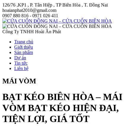
126/76 ,KP1 , P. Tân Hiệp , TP Biên Hòa , T. Đồng Nai
hoaianphat2010@gmail.com
0907 880 816 - 0971 026 411
Công Ty TNHH Hoài Ân Phát
Trang chủ
Giới thiệu
Sản phẩm
Dự án
Tin tức
Liên hệ
MÁI VÒM
BẠT KÉO BIÊN HÒA – MÁI
VÒM BẠT KÉO HIỆN ĐẠI,
TIỆN LỢI, GIÁ TỐT