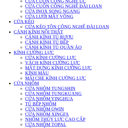
CỬA CUỐN CÔNG NGHỆ ÚC
CỬA CUỐN CÔNG NGHỆ ĐÀI LOAN
CỬA INOX SONG NGANG
CỬA LƯỚI MẮT VÕNG
CỬA KÉO
CỬA KÉO TÔN CÔNG NGHỆ ĐÀI LOAN
CÁNH KÍNH NỘI THẤT
CÁNH KÍNH TỦ RƯỢU
CÁNH KÍNH TỦ BẾP
CÁNH KÍNH TỦ QUẦN ÁO
KÍNH CƯỜNG LỰC
CỬA KÍNH CƯỜNG LỰC
VÁCH KÍNH CƯỜNG LỰC
MẶT DỰNG KÍNH CƯỜNG LỰC
KÍNH MÀU
MÁI CHE KÍNH CƯỜNG LỰC
CỬA NHÔM
CỬA NHÔM TUNGSHIN
CỬA NHÔM TUNGKUANG
CỬA NHÔM YINGHUA
TỦ BẾP NHÔM
CỬA NHÔM OWIN
CỬA NHÔM XINGFA
NHÔM THỦY LỰC CAO CẤP
CỬA NHÔM TOPAL