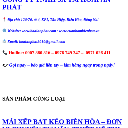
PHÁT
Địa chỉ: 126/76, tổ 4, KP1, Tân Hiệp, Biên Hòa, Đồng Nai
Website: www.hoaianphat.com / www.cuanhombienhoa.vn
Email: hoaianphat2010@gmail.com
Hotline: 0907 880 816 – 0976 749 347 – 0971 026 411
👉
Gọi ngay – báo giá liền tay – làm hàng ngay trong ngày!
SẢN PHẨM CÙNG LOẠI
MÁI XẾP BẠT KÉO BIÊN HÒA – ĐƠN