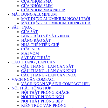
CỬA NHÔM PMA
CỬA NHÔM SLIM
CỬA NHÔM MAXPRO JP
MẶT DỰNG ALUMINIUM
MẶT DỰNG ALUMINIUM NGOÀI TRỜI
MẶT DỰNG ALUMINIUM TRONG NHÀ
SẮT - INOX
CỬA SẮT
BÔNG BẢO VỆ SẮT - INOX
HÀNG RÀO SẮT
NHÀ THÉP TIỀN CHẾ
CỬA INOX
MÁI VÒM
SẮT MỸ THUẬT
CẦU THANG , LAN CAN
CẦU THANG - LAN CAN SẮT
CẦU THANG - LAN CAN KÍNH
CẦU THANG - LAN CAN INOX
VÁCH NGĂN COMPACT
VÁCH NGĂN VỆ SINH COMPACT HPL
NỘI THẤT TỔNG HỢP
NỘI THẤT PHÒNG KHÁCH
NỘI THẤT PHÒNG NGỦ
NỘI THẤT PHÒNG BẾP
KIẾN TRÚC VĂN PHÒNG