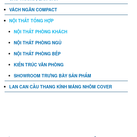
VÁCH NGĂN COMPACT
NỘI THẤT TỔNG HỢP
NỘI THẤT PHÒNG KHÁCH
NỘI THẤT PHÒNG NGỦ
NỘI THẤT PHÒNG BẾP
KIẾN TRÚC VĂN PHÒNG
SHOWROOM TRƯNG BÀY SẢN PHẨM
LAN CAN CẦU THANG KÍNH MÁNG NHÔM COVER
TIN TỨC