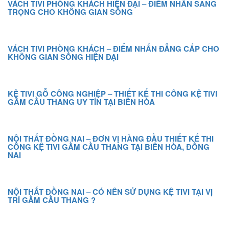
VÁCH TIVI PHÒNG KHÁCH HIỆN ĐẠI – ĐIỂM NHẤN SANG
TRỌNG CHO KHÔNG GIAN SỐNG
VÁCH TIVI PHÒNG KHÁCH – ĐIỂM NHẤN ĐẲNG CẤP CHO
KHÔNG GIAN SỐNG HIỆN ĐẠI
KỆ TIVI GỖ CÔNG NGHIỆP – THIẾT KẾ THI CÔNG KỆ TIVI
GẦM CẦU THANG UY TÍN TẠI BIÊN HÒA
NỘI THẤT ĐỒNG NAI – ĐƠN VỊ HÀNG ĐẦU THIẾT KẾ THI
CÔNG KỆ TIVI GẦM CẦU THANG TẠI BIÊN HÒA, ĐỒNG
NAI
NỘI THẤT ĐỒNG NAI – CÓ NÊN SỬ DỤNG KỆ TIVI TẠI VỊ
TRÍ GẦM CẦU THANG ?