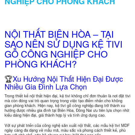
NGHIỆP CHO PHÒNG KHÁCH
NỘI THẤT BIÊN HÒA – TẠI
SAO NÊN SỬ DỤNG KỆ TIVI
GỖ CÔNG NGHIỆP CHO
PHÒNG KHÁCH?
🏆
Xu Hướng Nội Thất Hiện Đại Được
Nhiều Gia Đình Lựa Chọn
Trong thiết kế nội thất hiện đại, kệ tivi không chỉ đơn thuần là nơi đặt tivi
mà còn đóng vai trò quan trọng trong việc tạo điểm nhấn cho không
gian phòng khách. Hiện nay, kệ tivi gỗ công nghiệp đang trở thành xu
hướng được nhiều gia đình tại Biên Hòa, Đồng Nai ưu tiên lựa chọn nhờ
kiểu dáng hiện đại, giá thành hợp lý và tính ứng dụng cao.
Với sự phát triển của công nghệ sản xuất nội thất, các mẫu kệ tivi MDF
ngày càng đa dạng về mẫu mã, màu sắc và phong cách thiết kế, phù
hợp với nhà phố, căn hộ chung cư hay biệt thự cao cấp.