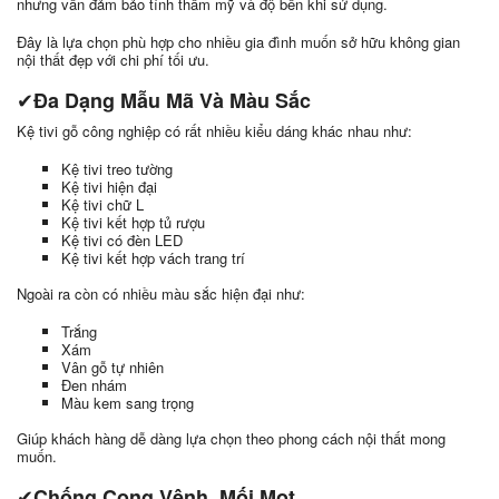
nhưng vẫn đảm bảo tính thẩm mỹ và độ bền khi sử dụng.
Đây là lựa chọn phù hợp cho nhiều gia đình muốn sở hữu không gian
nội thất đẹp với chi phí tối ưu.
✔
Đa Dạng Mẫu Mã Và Màu Sắc
Kệ tivi gỗ công nghiệp có rất nhiều kiểu dáng khác nhau như:
Kệ tivi treo tường
Kệ tivi hiện đại
Kệ tivi chữ L
Kệ tivi kết hợp tủ rượu
Kệ tivi có đèn LED
Kệ tivi kết hợp vách trang trí
Ngoài ra còn có nhiều màu sắc hiện đại như:
Trắng
Xám
Vân gỗ tự nhiên
Đen nhám
Màu kem sang trọng
Giúp khách hàng dễ dàng lựa chọn theo phong cách nội thất mong
muốn.
✔
Chống Cong Vênh, Mối Mọt