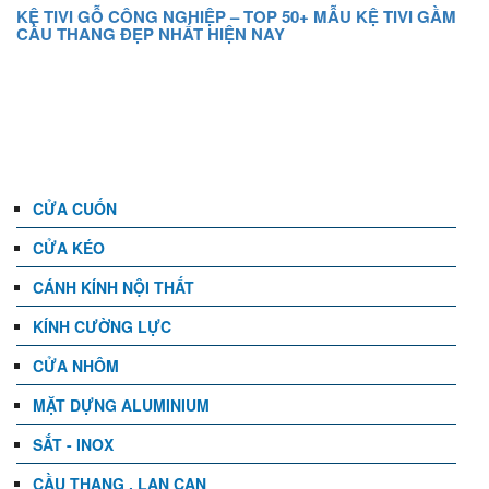
KỆ TIVI GỖ CÔNG NGHIỆP – TOP 50+ MẪU KỆ TIVI GẦM
CẦU THANG ĐẸP NHẤT HIỆN NAY
DANH MỤC
CỬA CUỐN
CỬA KÉO
CÁNH KÍNH NỘI THẤT
KÍNH CƯỜNG LỰC
CỬA NHÔM
MẶT DỰNG ALUMINIUM
SẮT - INOX
CẦU THANG , LAN CAN