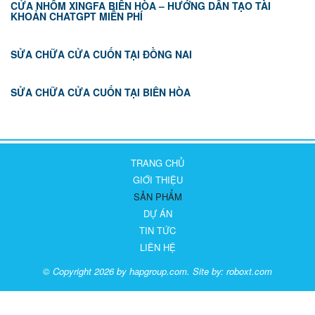
CỬA NHÔM XINGFA BIÊN HÒA – HƯỚNG DẪN TẠO TÀI
KHOẢN CHATGPT MIỄN PHÍ
SỬA CHỮA CỬA CUỐN TẠI ĐỒNG NAI
SỬA CHỮA CỬA CUỐN TẠI BIÊN HÒA
TRANG CHỦ
GIỚI THIỆU
SẢN PHẨM
DỰ ÁN
TIN TỨC
LIÊN HỆ
© Copyright 2026 by hapgroup.com. Site by:
roboxt.com