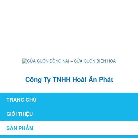
126/76 ,KP1 , P. Tân Hiệp , TP Biên Hòa , T. Đồng Nai
hoaianphat2010@gmail.com
0907 880 816 - 0971 026 411
Công Ty TNHH Hoài Ân Phát
TRANG CHỦ
GIỚI THIỆU
SẢN PHẨM