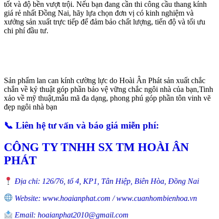
tốt và độ bền vượt trội. Nếu bạn đang cần thi công cầu thang kính
giá rẻ nhất Đồng Nai, hãy lựa chọn đơn vị có kinh nghiệm và
xưởng sản xuất trực tiếp để đảm bảo chất lượng, tiến độ và tối ưu
chi phí đầu tư.
Sản phẩm lan can kính cường lực do Hoài Ân Phát sản xuất chắc
chắn về kỷ thuật góp phần bảo vệ vững chắc ngôi nhà của bạn,Tinh
xảo về mỹ thuật,mẫu mã đa dạng, phong phú góp phần tôn vinh vẽ
đẹp ngôi nhà bạn
📞
Liên hệ tư vấn và báo giá miễn phí:
CÔNG TY TNHH SX TM HOÀI ÂN
PHÁT
Địa chỉ: 126/76, tổ 4, KP1, Tân Hiệp, Biên Hòa, Đồng Nai
Website: www.hoaianphat.com / www.cuanhombienhoa.vn
Email: hoaianphat2010@gmail.com