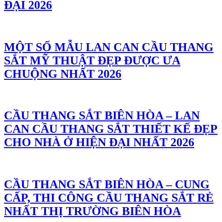
ĐẠI 2026
MỘT SỐ MẪU LAN CAN CẦU THANG
SẮT MỸ THUẬT ĐẸP ĐƯỢC ƯA
CHUỘNG NHẤT 2026
CẦU THANG SẮT BIÊN HÒA – LAN
CAN CẦU THANG SẮT THIẾT KẾ ĐẸP
CHO NHÀ Ở HIỆN ĐẠI NHẤT 2026
CẦU THANG SẮT BIÊN HÒA – CUNG
CẤP, THI CÔNG CẦU THANG SẮT RẺ
NHẤT THỊ TRƯỜNG BIÊN HÒA