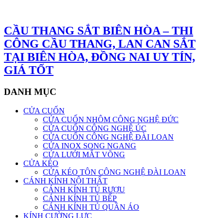
CẦU THANG SẮT BIÊN HÒA – THI
CÔNG CẦU THANG, LAN CAN SẮT
TẠI BIÊN HÒA, ĐỒNG NAI UY TÍN,
GIÁ TỐT
DANH MỤC
CỬA CUỐN
CỬA CUỐN NHÔM CÔNG NGHỆ ĐỨC
CỬA CUỐN CÔNG NGHỆ ÚC
CỬA CUỐN CÔNG NGHỆ ĐÀI LOAN
CỬA INOX SONG NGANG
CỬA LƯỚI MẮT VÕNG
CỬA KÉO
CỬA KÉO TÔN CÔNG NGHỆ ĐÀI LOAN
CÁNH KÍNH NỘI THẤT
CÁNH KÍNH TỦ RƯỢU
CÁNH KÍNH TỦ BẾP
CÁNH KÍNH TỦ QUẦN ÁO
KÍNH CƯỜNG LỰC