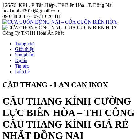
126/76 ,KP1 , P. Tân Hiệp , TP Biên Hòa , T. Đồng Nai
hoaianphat2010@gmail.com
0907 880 816 - 0971 026 411
Công Ty TNHH Hoài Ân Phát
Trang chủ
Giới thiệu
Sản phẩm
Dự án
Tin tức
Liên hệ
CẦU THANG - LAN CAN INOX
CẦU THANG KÍNH CƯỜNG
LỰC BIÊN HÒA – THI CÔNG
CẦU THANG KÍNH GIÁ RẺ
NHẤT ĐỒNG NAI