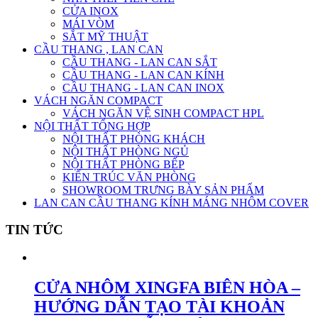
CỬA INOX
MÁI VÒM
SẮT MỸ THUẬT
CẦU THANG , LAN CAN
CẦU THANG - LAN CAN SẮT
CẦU THANG - LAN CAN KÍNH
CẦU THANG - LAN CAN INOX
VÁCH NGĂN COMPACT
VÁCH NGĂN VỆ SINH COMPACT HPL
NỘI THẤT TỔNG HỢP
NỘI THẤT PHÒNG KHÁCH
NỘI THẤT PHÒNG NGỦ
NỘI THẤT PHÒNG BẾP
KIẾN TRÚC VĂN PHÒNG
SHOWROOM TRƯNG BÀY SẢN PHẨM
LAN CAN CẦU THANG KÍNH MÁNG NHÔM COVER
TIN TỨC
CỬA NHÔM XINGFA BIÊN HÒA –
HƯỚNG DẪN TẠO TÀI KHOẢN