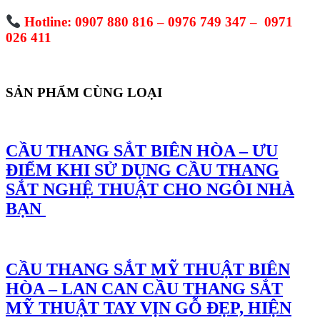
Hotline: 0907 880 816 – 0976 749 347 – 0971
026 411
SẢN PHẨM CÙNG LOẠI
CẦU THANG SẮT BIÊN HÒA – ƯU
ĐIỂM KHI SỬ DỤNG CẦU THANG
SẮT NGHỆ THUẬT CHO NGÔI NHÀ
BẠN
CẦU THANG SẮT MỸ THUẬT BIÊN
HÒA – LAN CAN CẦU THANG SẮT
MỸ THUẬT TAY VỊN GỖ ĐẸP, HIỆN