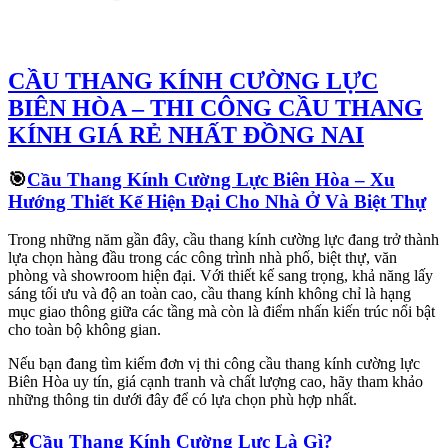
CẦU THANG KÍNH CƯỜNG LỰC
BIÊN HÒA – THI CÔNG CẦU THANG
KÍNH GIÁ RẺ NHẤT ĐỒNG NAI
🎯
Cầu Thang Kính Cường Lực Biên Hòa – Xu
Hướng Thiết Kế Hiện Đại Cho Nhà Ở Và Biệt Thự
Trong những năm gần đây, cầu thang kính cường lực đang trở thành
lựa chọn hàng đầu trong các công trình nhà phố, biệt thự, văn
phòng và showroom hiện đại. Với thiết kế sang trọng, khả năng lấy
sáng tối ưu và độ an toàn cao, cầu thang kính không chỉ là hạng
mục giao thông giữa các tầng mà còn là điểm nhấn kiến trúc nổi bật
cho toàn bộ không gian.
Nếu bạn đang tìm kiếm đơn vị thi công cầu thang kính cường lực
Biên Hòa uy tín, giá cạnh tranh và chất lượng cao, hãy tham khảo
những thông tin dưới đây để có lựa chọn phù hợp nhất.
🏆
Cầu Thang Kính Cường Lực Là Gì?