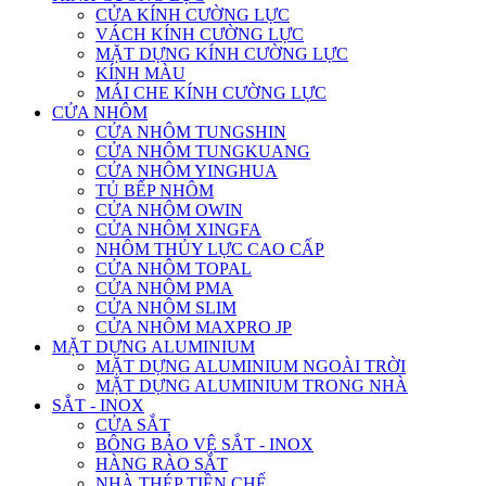
CỬA KÍNH CƯỜNG LỰC
VÁCH KÍNH CƯỜNG LỰC
MẶT DỰNG KÍNH CƯỜNG LỰC
KÍNH MÀU
MÁI CHE KÍNH CƯỜNG LỰC
CỬA NHÔM
CỬA NHÔM TUNGSHIN
CỬA NHÔM TUNGKUANG
CỬA NHÔM YINGHUA
TỦ BẾP NHÔM
CỬA NHÔM OWIN
CỬA NHÔM XINGFA
NHÔM THỦY LỰC CAO CẤP
CỬA NHÔM TOPAL
CỬA NHÔM PMA
CỬA NHÔM SLIM
CỬA NHÔM MAXPRO JP
MẶT DỰNG ALUMINIUM
MẶT DỰNG ALUMINIUM NGOÀI TRỜI
MẶT DỰNG ALUMINIUM TRONG NHÀ
SẮT - INOX
CỬA SẮT
BÔNG BẢO VỆ SẮT - INOX
HÀNG RÀO SẮT
NHÀ THÉP TIỀN CHẾ