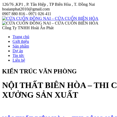
126/76 ,KP1 , P. Tân Hiệp , TP Biên Hòa , T. Đồng Nai
hoaianphat2010@gmail.com
0907 880 816 - 0971 026 411
Công Ty TNHH Hoài Ân Phát
Trang chủ
Giới thiệu
Sản phẩm
Dự án
Tin tức
Liên hệ
KIẾN TRÚC VĂN PHÒNG
NỘI THẤT BIÊN HÒA – THI 
XƯỞNG SẢN XUẤT