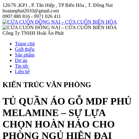
126/76 ,KP1 , P. Tân Hiệp , TP Biên Hòa , T. Đồng Nai
hoaianphat2010@gmail.com
0907 880 816 - 0971 026 411
Công Ty TNHH Hoài Ân Phát
Trang chủ
Giới thiệu
Sản phẩm
Dự án
Tin tức
Liên hệ
KIẾN TRÚC VĂN PHÒNG
TỦ QUẦN ÁO GỖ MDF PHỦ
MELAMINE – SỰ LỰA
CHỌN HOÀN HẢO CHO
PHÒNG NGỦ HIỆN ĐẠI