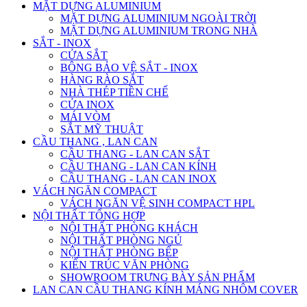
MẶT DỰNG ALUMINIUM
MẶT DỰNG ALUMINIUM NGOÀI TRỜI
MẶT DỰNG ALUMINIUM TRONG NHÀ
SẮT - INOX
CỬA SẮT
BÔNG BẢO VỆ SẮT - INOX
HÀNG RÀO SẮT
NHÀ THÉP TIỀN CHẾ
CỬA INOX
MÁI VÒM
SẮT MỸ THUẬT
CẦU THANG , LAN CAN
CẦU THANG - LAN CAN SẮT
CẦU THANG - LAN CAN KÍNH
CẦU THANG - LAN CAN INOX
VÁCH NGĂN COMPACT
VÁCH NGĂN VỆ SINH COMPACT HPL
NỘI THẤT TỔNG HỢP
NỘI THẤT PHÒNG KHÁCH
NỘI THẤT PHÒNG NGỦ
NỘI THẤT PHÒNG BẾP
KIẾN TRÚC VĂN PHÒNG
SHOWROOM TRƯNG BÀY SẢN PHẨM
LAN CAN CẦU THANG KÍNH MÁNG NHÔM COVER