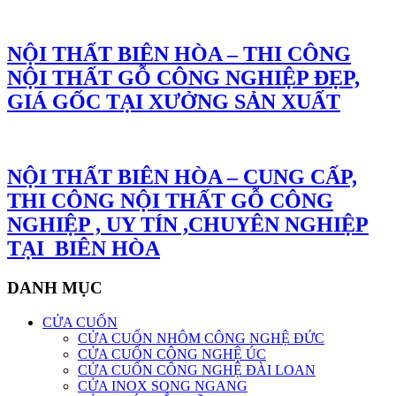
NỘI THẤT BIÊN HÒA – THI CÔNG
NỘI THẤT GỖ CÔNG NGHIỆP ĐẸP,
GIÁ GỐC TẠI XƯỞNG SẢN XUẤT
NỘI THẤT BIÊN HÒA – CUNG CẤP,
THI CÔNG NỘI THẤT GỖ CÔNG
NGHIỆP , UY TÍN ,CHUYÊN NGHIỆP
TẠI BIÊN HÒA
DANH MỤC
CỬA CUỐN
CỬA CUỐN NHÔM CÔNG NGHỆ ĐỨC
CỬA CUỐN CÔNG NGHỆ ÚC
CỬA CUỐN CÔNG NGHỆ ĐÀI LOAN
CỬA INOX SONG NGANG