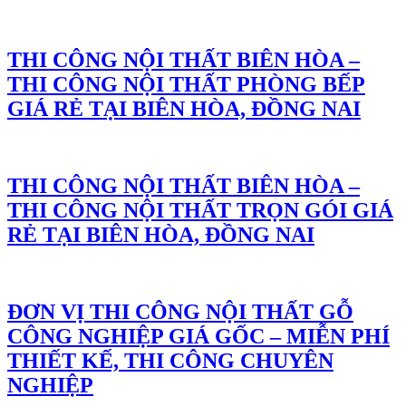
THI CÔNG NỘI THẤT BIÊN HÒA –
THI CÔNG NỘI THẤT PHÒNG BẾP
GIÁ RẺ TẠI BIÊN HÒA, ĐỒNG NAI
THI CÔNG NỘI THẤT BIÊN HÒA –
THI CÔNG NỘI THẤT TRỌN GÓI GIÁ
RẺ TẠI BIÊN HÒA, ĐỒNG NAI
ĐƠN VỊ THI CÔNG NỘI THẤT GỖ
CÔNG NGHIỆP GIÁ GỐC – MIỄN PHÍ
THIẾT KẾ, THI CÔNG CHUYÊN
NGHIỆP