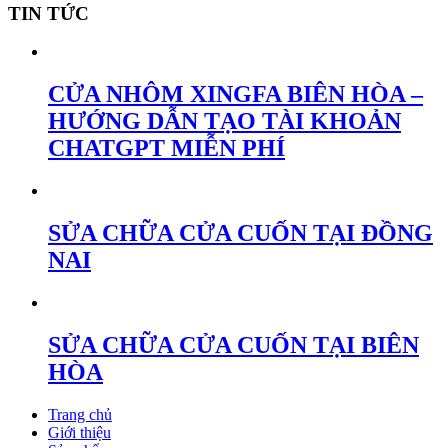
TIN TỨC
CỬA NHÔM XINGFA BIÊN HÒA –
HƯỚNG DẪN TẠO TÀI KHOẢN
CHATGPT MIỄN PHÍ
SỬA CHỮA CỬA CUỐN TẠI ĐỒNG
NAI
SỬA CHỮA CỬA CUỐN TẠI BIÊN
HÒA
Trang chủ
Giới thiệu