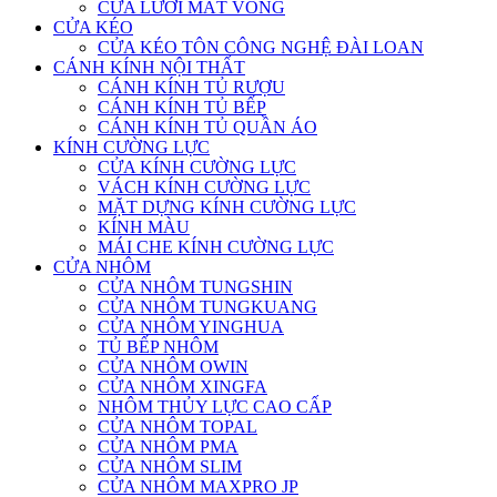
CỬA LƯỚI MẮT VÕNG
CỬA KÉO
CỬA KÉO TÔN CÔNG NGHỆ ĐÀI LOAN
CÁNH KÍNH NỘI THẤT
CÁNH KÍNH TỦ RƯỢU
CÁNH KÍNH TỦ BẾP
CÁNH KÍNH TỦ QUẦN ÁO
KÍNH CƯỜNG LỰC
CỬA KÍNH CƯỜNG LỰC
VÁCH KÍNH CƯỜNG LỰC
MẶT DỰNG KÍNH CƯỜNG LỰC
KÍNH MÀU
MÁI CHE KÍNH CƯỜNG LỰC
CỬA NHÔM
CỬA NHÔM TUNGSHIN
CỬA NHÔM TUNGKUANG
CỬA NHÔM YINGHUA
TỦ BẾP NHÔM
CỬA NHÔM OWIN
CỬA NHÔM XINGFA
NHÔM THỦY LỰC CAO CẤP
CỬA NHÔM TOPAL
CỬA NHÔM PMA
CỬA NHÔM SLIM
CỬA NHÔM MAXPRO JP