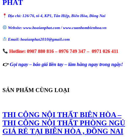
PHÁT
Địa chỉ: 126/76, tổ 4, KP1, Tân Hiệp, Biên Hòa, Đồng Nai
Website: www.hoaianphat.com / www.cuanhombienhoa.vn
Email: hoaianphat2010@gmail.com
Hotline: 0907 880 816 – 0976 749 347 – 0971 026 411
👉
Gọi ngay – báo giá liền tay – làm hàng ngay trong ngày!
SẢN PHẨM CÙNG LOẠI
THI CÔNG NỘI THẤT BIÊN HÒA –
THI CÔNG NỘI THẤT PHÒNG NGỦ
GIÁ RẺ TẠI BIÊN HÒA , ĐỒNG NAI