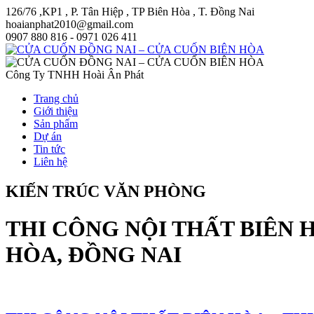
126/76 ,KP1 , P. Tân Hiệp , TP Biên Hòa , T. Đồng Nai
hoaianphat2010@gmail.com
0907 880 816 - 0971 026 411
Công Ty TNHH Hoài Ân Phát
Trang chủ
Giới thiệu
Sản phẩm
Dự án
Tin tức
Liên hệ
KIẾN TRÚC VĂN PHÒNG
THI CÔNG NỘI THẤT BIÊN H
HÒA, ĐỒNG NAI