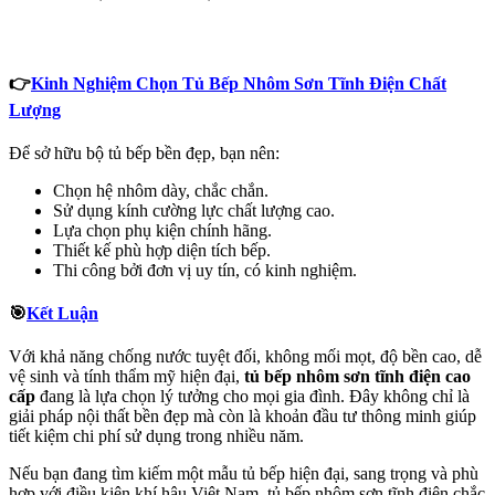
👉
Kinh Nghiệm Chọn Tủ Bếp Nhôm Sơn Tĩnh Điện Chất
Lượng
Để sở hữu bộ tủ bếp bền đẹp, bạn nên:
Chọn hệ nhôm dày, chắc chắn.
Sử dụng kính cường lực chất lượng cao.
Lựa chọn phụ kiện chính hãng.
Thiết kế phù hợp diện tích bếp.
Thi công bởi đơn vị uy tín, có kinh nghiệm.
🎯
Kết Luận
Với khả năng chống nước tuyệt đối, không mối mọt, độ bền cao, dễ
vệ sinh và tính thẩm mỹ hiện đại,
tủ bếp nhôm sơn tĩnh điện cao
cấp
đang là lựa chọn lý tưởng cho mọi gia đình. Đây không chỉ là
giải pháp nội thất bền đẹp mà còn là khoản đầu tư thông minh giúp
tiết kiệm chi phí sử dụng trong nhiều năm.
Nếu bạn đang tìm kiếm một mẫu tủ bếp hiện đại, sang trọng và phù
hợp với điều kiện khí hậu Việt Nam, tủ bếp nhôm sơn tĩnh điện chắc