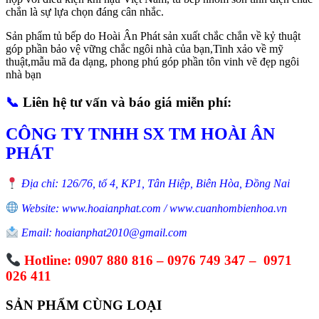
chắn là sự lựa chọn đáng cân nhắc.
Sản phẩm tủ bếp do Hoài Ân Phát sản xuất chắc chắn về kỷ thuật
góp phần bảo vệ vững chắc ngôi nhà của bạn,Tinh xảo về mỹ
thuật,mẫu mã đa dạng, phong phú góp phần tôn vinh vẽ đẹp ngôi
nhà bạn
📞
Liên hệ tư vấn và báo giá miễn phí:
CÔNG TY TNHH SX TM HOÀI ÂN
PHÁT
Địa chỉ: 126/76, tổ 4, KP1, Tân Hiệp, Biên Hòa, Đồng Nai
Website: www.hoaianphat.com / www.cuanhombienhoa.vn
Email: hoaianphat2010@gmail.com
Hotline: 0907 880 816 – 0976 749 347 – 0971
026 411
SẢN PHẨM CÙNG LOẠI