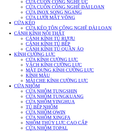
CỬA CUỐN CÔNG NGHỆ ÚC
CỬA CUỐN CÔNG NGHỆ ĐÀI LOAN
CỬA INOX SONG NGANG
CỬA LƯỚI MẮT VÕNG
CỬA KÉO
CỬA KÉO TÔN CÔNG NGHỆ ĐÀI LOAN
CÁNH KÍNH NỘI THẤT
CÁNH KÍNH TỦ RƯỢU
CÁNH KÍNH TỦ BẾP
CÁNH KÍNH TỦ QUẦN ÁO
KÍNH CƯỜNG LỰC
CỬA KÍNH CƯỜNG LỰC
VÁCH KÍNH CƯỜNG LỰC
MẶT DỰNG KÍNH CƯỜNG LỰC
KÍNH MÀU
MÁI CHE KÍNH CƯỜNG LỰC
CỬA NHÔM
CỬA NHÔM TUNGSHIN
CỬA NHÔM TUNGKUANG
CỬA NHÔM YINGHUA
TỦ BẾP NHÔM
CỬA NHÔM OWIN
CỬA NHÔM XINGFA
NHÔM THỦY LỰC CAO CẤP
CỬA NHÔM TOPAL