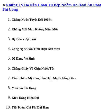
🔹
Những Lý Do Nên Chọn Tủ Bếp Nhôm Do Hoài Ân Phát
Thi Công
Chống Nước Tuyệt Đối 100%
Không Mối Mọt, Không Nấm Mốc
Độ Bền Vượt Trội
Công Nghệ Sơn Tĩnh Điện Bền Màu
Dễ Dàng Vệ Sinh
Chống Cháy Và Chịu Nhiệt Tốt
Tính Thẩm Mỹ Cao, Phù Hợp Mọi Không Gian
Màu Sắc Đa Dạng
Kiểu Dáng Hiện Đại
Tiết Kiệm Chi Phí Dài Hạn