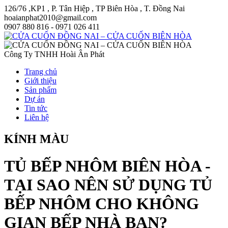
126/76 ,KP1 , P. Tân Hiệp , TP Biên Hòa , T. Đồng Nai
hoaianphat2010@gmail.com
0907 880 816 - 0971 026 411
Công Ty TNHH Hoài Ân Phát
Trang chủ
Giới thiệu
Sản phẩm
Dự án
Tin tức
Liên hệ
KÍNH MÀU
TỦ BẾP NHÔM BIÊN HÒA -
TẠI SAO NÊN SỬ DỤNG TỦ
BẾP NHÔM CHO KHÔNG
GIAN BẾP NHÀ BẠN?