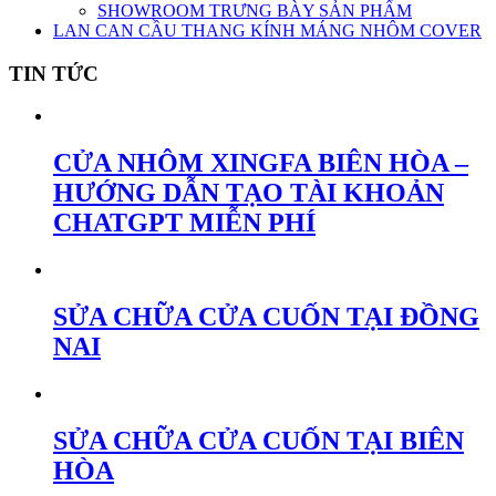
SHOWROOM TRƯNG BÀY SẢN PHẨM
LAN CAN CẦU THANG KÍNH MÁNG NHÔM COVER
TIN TỨC
CỬA NHÔM XINGFA BIÊN HÒA –
HƯỚNG DẪN TẠO TÀI KHOẢN
CHATGPT MIỄN PHÍ
SỬA CHỮA CỬA CUỐN TẠI ĐỒNG
NAI
SỬA CHỮA CỬA CUỐN TẠI BIÊN
HÒA