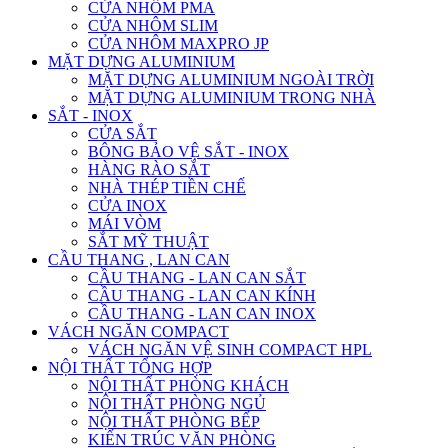
CỬA NHÔM PMA
CỬA NHÔM SLIM
CỬA NHÔM MAXPRO JP
MẶT DỰNG ALUMINIUM
MẶT DỰNG ALUMINIUM NGOÀI TRỜI
MẶT DỰNG ALUMINIUM TRONG NHÀ
SẮT - INOX
CỬA SẮT
BÔNG BẢO VỆ SẮT - INOX
HÀNG RÀO SẮT
NHÀ THÉP TIỀN CHẾ
CỬA INOX
MÁI VÒM
SẮT MỸ THUẬT
CẦU THANG , LAN CAN
CẦU THANG - LAN CAN SẮT
CẦU THANG - LAN CAN KÍNH
CẦU THANG - LAN CAN INOX
VÁCH NGĂN COMPACT
VÁCH NGĂN VỆ SINH COMPACT HPL
NỘI THẤT TỔNG HỢP
NỘI THẤT PHÒNG KHÁCH
NỘI THẤT PHÒNG NGỦ
NỘI THẤT PHÒNG BẾP
KIẾN TRÚC VĂN PHÒNG