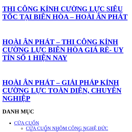
THI CÔNG KÍNH CƯỜNG LỰC SIÊU
TỐC TẠI BIÊN HÒA – HOÀI ÂN PHÁT
HOÀI ÂN PHÁT – THI CÔNG KÍNH
CƯỜNG LỰC BIÊN HÒA GIÁ RẺ- UY
TÍN SỐ 1 HIỆN NAY
HOÀI ÂN PHÁT – GIẢI PHÁP KÍNH
CƯỜNG LỰC TOÀN DIỆN, CHUYÊN
NGHIỆP
DANH MỤC
CỬA CUỐN
CỬA CUỐN NHÔM CÔNG NGHỆ ĐỨC