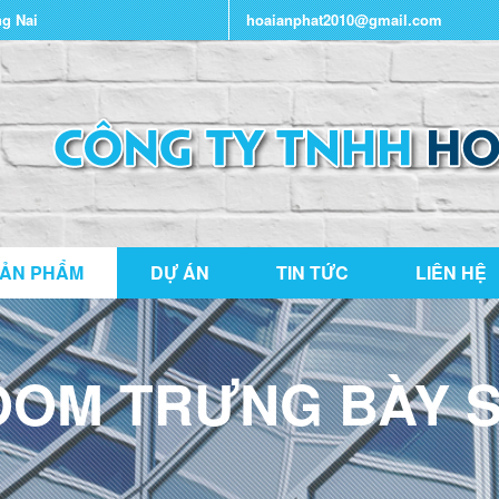
ng Nai
hoaianphat2010@gmail.com
ẢN PHẨM
DỰ ÁN
TIN TỨC
LIÊN HỆ
OM TRƯNG BÀY S