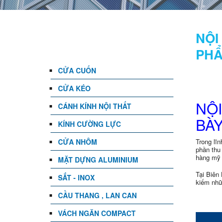
DANH MỤC
NỘI
PHẨ
CỬA CUỐN
CỬA KÉO
NỘI
CÁNH KÍNH NỘI THẤT
BÀ
KÍNH CƯỜNG LỰC
CỬA NHÔM
Trong lĩ
phần thu
hàng mỹ 
MẶT DỰNG ALUMINIUM
Tại Biên
SẮT - INOX
kiếm nhữ
CẦU THANG , LAN CAN
VÁCH NGĂN COMPACT