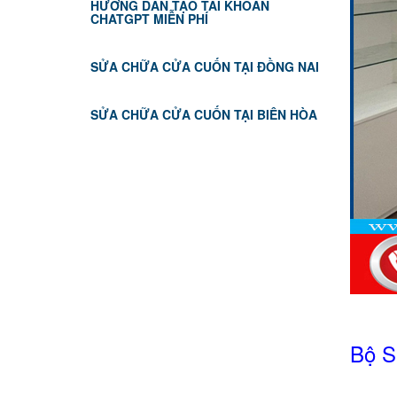
HƯỚNG DẪN TẠO TÀI KHOẢN
CHATGPT MIỄN PHÍ
SỬA CHỮA CỬA CUỐN TẠI ĐỒNG NAI
SỬA CHỮA CỬA CUỐN TẠI BIÊN HÒA
Bộ S