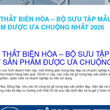
 THẤT BIÊN HÒA – BỘ SƯU TẬP M
M ĐƯỢC ƯA CHUỘNG NHẤT 2026
 THẤT BIÊN HÒA – BỘ SƯU TẬ
Y SẢN PHẨM ĐƯỢC ƯA CHUỘNG
nh vực kinh doanh hiện nay, một không gian trưng bày đẹp và chuyên nghiệp 
 hút khách hàng hiệu quả. Chính vì vậy, các mẫu kệ gỗ trưng bày sản phẩm 
phẩm, quán cafe và doanh nghiệp ưu tiên sử dụng.
 Hòa, Đồng Nai, nhu cầu thi công kệ gỗ trưng bày sản phẩm đẹp, hiện đại và
ng mẫu kệ đẹp xu hướng mới nhất thì bộ sưu tập dưới đây sẽ là gợi ý hoàn h