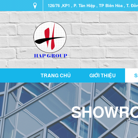
126/76 ,KP1 , P. Tân Hiệp , TP Biên Hòa , T. Đồ
TRANG CHỦ
GIỚI THIỆU
S
SHOWRO