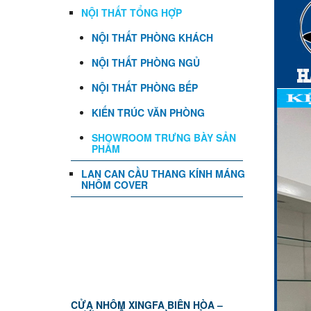
NỘI THẤT TỔNG HỢP
NỘI THẤT PHÒNG KHÁCH
NỘI THẤT PHÒNG NGỦ
NỘI THẤT PHÒNG BẾP
KIẾN TRÚC VĂN PHÒNG
SHOWROOM TRƯNG BÀY SẢN
PHẨM
LAN CAN CẦU THANG KÍNH MÁNG
NHÔM COVER
TIN TỨC
CỬA NHÔM XINGFA BIÊN HÒA –