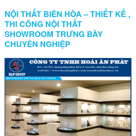
SẢN PHẨM
NỘI THẤT BIÊN HÒA – THIẾT KẾ ,
THI CÔNG NỘI THẤT
SHOWROOM TRƯNG BÀY
CHUYÊN NGHIỆP