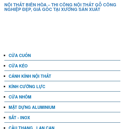
NỘI THẤT BIÊN HÒA – THI CÔNG NỘI THẤT GỖ CÔNG
NGHIỆP ĐẸP, GIÁ GỐC TẠI XƯỞNG SẢN XUẤT
DANH MỤC
CỬA CUỐN
CỬA KÉO
CÁNH KÍNH NỘI THẤT
KÍNH CƯỜNG LỰC
CỬA NHÔM
MẶT DỰNG ALUMINIUM
SẮT - INOX
CẦU THANG , LAN CAN