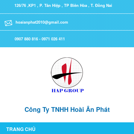
126/76 ,KP1 , P. Tân Hiệp , TP Biên Hòa , T. Đồng Nai
hoaianphat2010@gmail.com
0907 880 816 - 0971 026 411
Công Ty TNHH Hoài Ân Phát
TRANG CHỦ