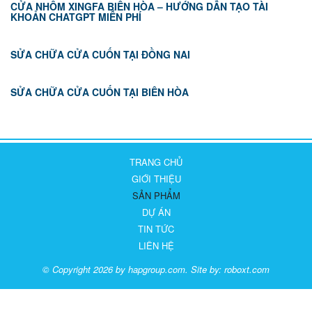
CỬA NHÔM XINGFA BIÊN HÒA – HƯỚNG DẪN TẠO TÀI
KHOẢN CHATGPT MIỄN PHÍ
SỬA CHỮA CỬA CUỐN TẠI ĐỒNG NAI
SỬA CHỮA CỬA CUỐN TẠI BIÊN HÒA
TRANG CHỦ
GIỚI THIỆU
SẢN PHẨM
DỰ ÁN
TIN TỨC
LIÊN HỆ
© Copyright 2026 by hapgroup.com. Site by:
roboxt.com