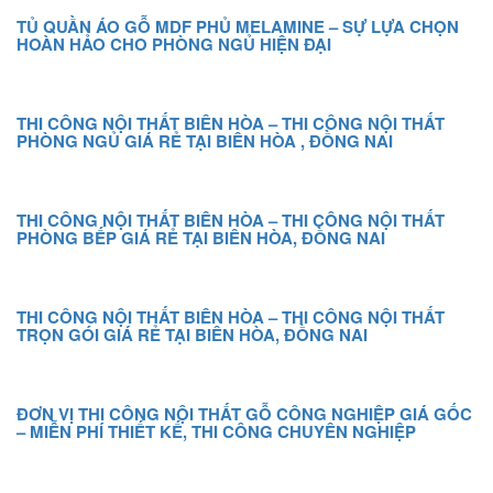
TỦ QUẦN ÁO GỖ MDF PHỦ MELAMINE – SỰ LỰA CHỌN
HOÀN HẢO CHO PHÒNG NGỦ HIỆN ĐẠI
THI CÔNG NỘI THẤT BIÊN HÒA – THI CÔNG NỘI THẤT
PHÒNG NGỦ GIÁ RẺ TẠI BIÊN HÒA , ĐỒNG NAI
THI CÔNG NỘI THẤT BIÊN HÒA – THI CÔNG NỘI THẤT
PHÒNG BẾP GIÁ RẺ TẠI BIÊN HÒA, ĐỒNG NAI
THI CÔNG NỘI THẤT BIÊN HÒA – THI CÔNG NỘI THẤT
TRỌN GÓI GIÁ RẺ TẠI BIÊN HÒA, ĐỒNG NAI
ĐƠN VỊ THI CÔNG NỘI THẤT GỖ CÔNG NGHIỆP GIÁ GỐC
– MIỄN PHÍ THIẾT KẾ, THI CÔNG CHUYÊN NGHIỆP