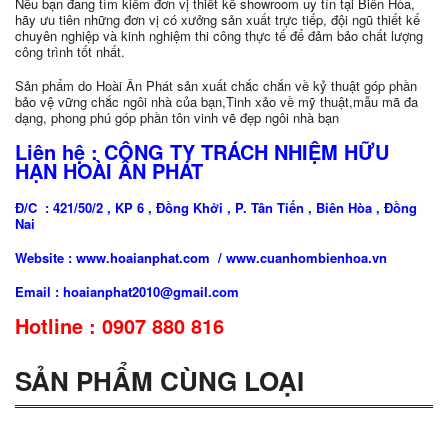
Nếu bạn đang tìm kiếm đơn vị thiết kế showroom uy tín tại Biên Hòa,
hãy ưu tiên những đơn vị có xưởng sản xuất trực tiếp, đội ngũ thiết kế
chuyên nghiệp và kinh nghiệm thi công thực tế để đảm bảo chất lượng
công trình tốt nhất.
Sản phẩm do Hoài Ân Phát sản xuất chắc chắn về kỷ thuật góp phần
bảo vệ vững chắc ngôi nhà của bạn,Tinh xảo về mỹ thuật,mẫu mã đa
dạng, phong phú góp phần tôn vinh vẽ đẹp ngôi nhà bạn
Liên hệ : CÔNG TY TRÁCH NHIỆM HỮU
HẠN HOÀI ÂN PHÁT
Đ/C : 421/50/2 , KP 6 , Đồng Khởi , P. Tân Tiến , Biên Hòa , Đồng
Nai
Website : www.hoaianphat.com / www.cuanhombienhoa.vn
Email : hoaianphat2010@gmail.com
Hotline : 0907 880 816
SẢN PHẨM CÙNG LOẠI