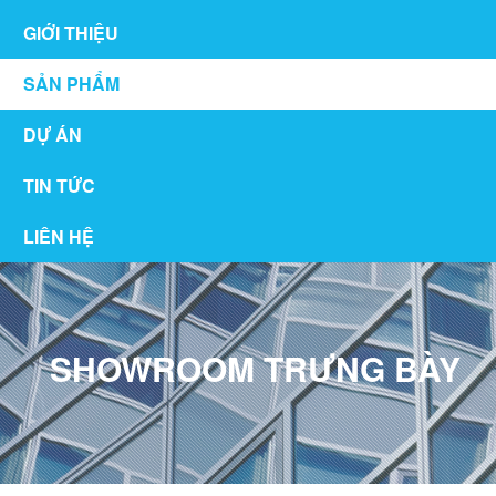
GIỚI THIỆU
SẢN PHẨM
DỰ ÁN
TIN TỨC
LIÊN HỆ
SHOWROOM TRƯNG BÀY