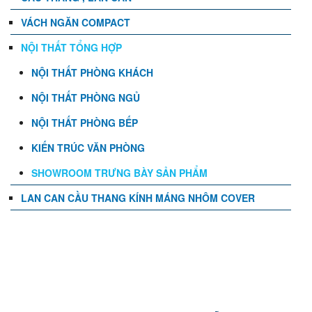
VÁCH NGĂN COMPACT
NỘI THẤT TỔNG HỢP
NỘI THẤT PHÒNG KHÁCH
NỘI THẤT PHÒNG NGỦ
NỘI THẤT PHÒNG BẾP
KIẾN TRÚC VĂN PHÒNG
SHOWROOM TRƯNG BÀY SẢN PHẨM
LAN CAN CẦU THANG KÍNH MÁNG NHÔM COVER
TIN TỨC