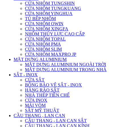
CỬA NHÔM TUNGSHIN
CỬA NHÔM TUNGKUANG
CỬA NHÔM YINGHUA
TỦ BẾP NHÔM
CỬA NHÔM OWIN
CỬA NHÔM XINGFA
NHÔM THỦY LỰC CAO CẤP
CỬA NHÔM TOPAL
CỬA NHÔM PMA
CỬA NHÔM SLIM
CỬA NHÔM MAXPRO JP
MẶT DỰNG ALUMINIUM
MẶT DỰNG ALUMINIUM NGOÀI TRỜI
MẶT DỰNG ALUMINIUM TRONG NHÀ
SẮT - INOX
CỬA SẮT
BÔNG BẢO VỆ SẮT - INOX
HÀNG RÀO SẮT
NHÀ THÉP TIỀN CHẾ
CỬA INOX
MÁI VÒM
SẮT MỸ THUẬT
CẦU THANG , LAN CAN
CẦU THANG - LAN CAN SẮT
CẦU THANG - LAN CAN KÍNH