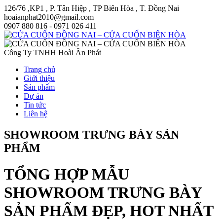
126/76 ,KP1 , P. Tân Hiệp , TP Biên Hòa , T. Đồng Nai
hoaianphat2010@gmail.com
0907 880 816 - 0971 026 411
Công Ty TNHH Hoài Ân Phát
Trang chủ
Giới thiệu
Sản phẩm
Dự án
Tin tức
Liên hệ
SHOWROOM TRƯNG BÀY SẢN
PHẨM
TỔNG HỢP MẪU
SHOWROOM TRƯNG BÀY
SẢN PHẨM ĐẸP, HOT NHẤT