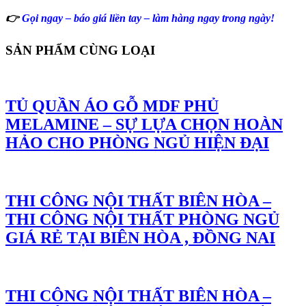
👉
Gọi ngay – báo giá liền tay – làm hàng ngay trong ngày!
SẢN PHẨM CÙNG LOẠI
TỦ QUẦN ÁO GỖ MDF PHỦ
MELAMINE – SỰ LỰA CHỌN HOÀN
HẢO CHO PHÒNG NGỦ HIỆN ĐẠI
THI CÔNG NỘI THẤT BIÊN HÒA –
THI CÔNG NỘI THẤT PHÒNG NGỦ
GIÁ RẺ TẠI BIÊN HÒA , ĐỒNG NAI
THI CÔNG NỘI THẤT BIÊN HÒA –