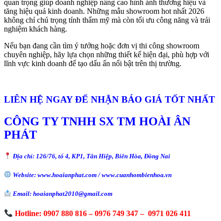
quan trọng giúp doanh nghiệp nâng cao hình ảnh thương hiệu và
tăng hiệu quả kinh doanh. Những mẫu showroom hot nhất 2026
không chỉ chú trọng tính thẩm mỹ mà còn tối ưu công năng và trải
nghiệm khách hàng.
Nếu bạn đang cần tìm ý tưởng hoặc đơn vị thi công showroom
chuyên nghiệp, hãy lựa chọn những thiết kế hiện đại, phù hợp với
lĩnh vực kinh doanh để tạo dấu ấn nổi bật trên thị trường.
LIÊN HỆ NGAY ĐỂ NHẬN BÁO GIÁ TỐT NHẤT
CÔNG TY TNHH SX TM HOÀI ÂN
PHÁT
Địa chỉ: 126/76, tổ 4, KP1, Tân Hiệp, Biên Hòa, Đồng Nai
Website: www.hoaianphat.com / www.cuanhombienhoa.vn
Email: hoaianphat2010@gmail.com
Hotline: 0907 880 816 – 0976 749 347 – 0971 026 411