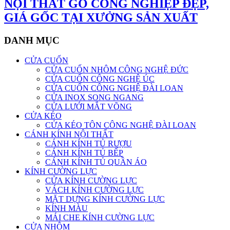
NỘI THẤT GỖ CÔNG NGHIỆP ĐẸP,
GIÁ GỐC TẠI XƯỞNG SẢN XUẤT
DANH MỤC
CỬA CUỐN
CỬA CUỐN NHÔM CÔNG NGHỆ ĐỨC
CỬA CUỐN CÔNG NGHỆ ÚC
CỬA CUỐN CÔNG NGHỆ ĐÀI LOAN
CỬA INOX SONG NGANG
CỬA LƯỚI MẮT VÕNG
CỬA KÉO
CỬA KÉO TÔN CÔNG NGHỆ ĐÀI LOAN
CÁNH KÍNH NỘI THẤT
CÁNH KÍNH TỦ RƯỢU
CÁNH KÍNH TỦ BẾP
CÁNH KÍNH TỦ QUẦN ÁO
KÍNH CƯỜNG LỰC
CỬA KÍNH CƯỜNG LỰC
VÁCH KÍNH CƯỜNG LỰC
MẶT DỰNG KÍNH CƯỜNG LỰC
KÍNH MÀU
MÁI CHE KÍNH CƯỜNG LỰC
CỬA NHÔM