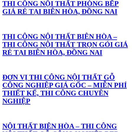
THI CÔNG NỘI THẤT PHÒNG BẾP
GIÁ RẺ TẠI BIÊN HÒA, ĐỒNG NAI
THI CÔNG NỘI THẤT BIÊN HÒA –
THI CÔNG NỘI THẤT TRỌN GÓI GIÁ
RẺ TẠI BIÊN HÒA, ĐỒNG NAI
ĐƠN VỊ THI CÔNG NỘI THẤT GỖ
CÔNG NGHIỆP GIÁ GỐC – MIỄN PHÍ
THIẾT KẾ, THI CÔNG CHUYÊN
NGHIỆP
NỘI THẤT BIÊN HÒA – THI CÔNG