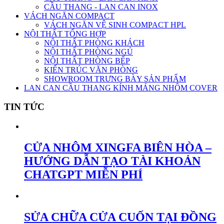
CẦU THANG - LAN CAN INOX
VÁCH NGĂN COMPACT
VÁCH NGĂN VỆ SINH COMPACT HPL
NỘI THẤT TỔNG HỢP
NỘI THẤT PHÒNG KHÁCH
NỘI THẤT PHÒNG NGỦ
NỘI THẤT PHÒNG BẾP
KIẾN TRÚC VĂN PHÒNG
SHOWROOM TRƯNG BÀY SẢN PHẨM
LAN CAN CẦU THANG KÍNH MÁNG NHÔM COVER
TIN TỨC
CỬA NHÔM XINGFA BIÊN HÒA –
HƯỚNG DẪN TẠO TÀI KHOẢN
CHATGPT MIỄN PHÍ
SỬA CHỮA CỬA CUỐN TẠI ĐỒNG